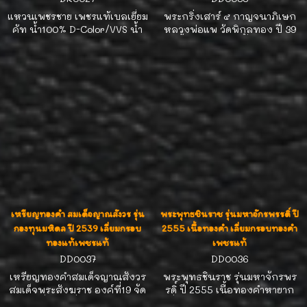
แหวนเพชรชาย เพชรแท้เบลเยี่ยม
พระกริ่งเสาร์ ๕ กาญจนาภิเษก
คัท น้ำ100% D-Color/VVS น้ำ
หลวงพ่อแพ วัดพิกุลทอง ปี 39
หนักเพชรรวม 2.46 กะรัต ดีไซน์
เนื้อทองคำแท้ เลี่ยมกรอบ
เรียบหรู ใส่ติดนิ้วสวย ตัวเรือน
ทองคำฝังเพชรเบลเยี่ยมคัท น้ำ
ทอง 18K น้ำหนักทอง 13.9 กรัม
100% น้ำหนักเพชรรวม 56 ตังค์
ไซซ์ 62 ปรับไซซ์ได้ พร้อมใบรับ
ขนาดกรอบกว้าง 2.3cm ความสูง
ประกัน จัดส่งฟรี EMS
กรอบรวมห่วง 4.4 cm สวยแชมป์
เหมาะแก่การสะสมและบูชา
เหรียญทองคำ สมเด็จญาณสังวร รุ่น
พระพุทธชินราช รุ่นมหาจักรพรรดิ์ ปี
กองทุนมหิดล ปี 2539 เลี่ยมกรอบ
2555 เนื้อทองคำ เลี่ยมกรอบทองคำ
ทองแท้เพชรแท้
เพชรแท้
DD0037
DD0036
เหรียญทองคำสมเด็จญาณสังวร
พระพุทธชินราช รุ่นมหาจักรพร
สมเด็จพระสังฆราช องค์ที่19 จัด
รดิ์ ปี 2555 เนื้อทองคำหายาก
สร้างเพื่อเป็นที่ระลึกในการจัด
เลี่ยมกรอบทองคำประดับเพชร