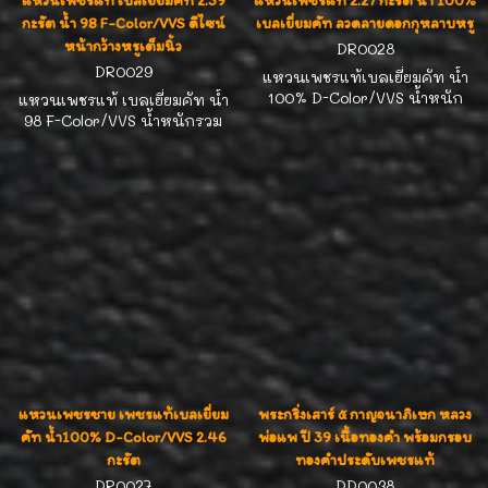
แหวนเพชรแท้ เบลเยี่ยมคัท 2.39
แหวนเพชรแท้ 2.27 กะรัต น้ำ 100%
กะรัต น้ำ 98 F-Color/VVS ดีไซน์
เบลเยี่ยมคัท ลวดลายดอกกุหลาบหรู
หน้ากว้างหรูเต็มนิ้ว
DR0028
DR0029
แหวนเพชรแท้เบลเยี่ยมคัท น้ำ
100% D-Color/VVS น้ำหนัก
แหวนเพชรแท้ เบลเยี่ยมคัท น้ำ
เพชรรวม 2.27 กะรัต เม็ดยอด
98 F-Color/VVS น้ำหนักรวม
ขนาด 40 ตังค์ ตัวเรือนทองขาว
2.39 กะรัต ดีไซน์หน้ากว้าง
18K น้ำหนักทอง 12.9 กรัม พร้อม
หรูหรา ใส่เต็มนิ้ว เพชรเม็ดใหญ่
ใบรับประกันตลอดอายุการใช้
9 เม็ดกลาง น้ำหนักรวม 1.83
งาน เปลี่ยนหัก 8% คืนหัก 10%
กะรัต ตัวเรือนทอง 18K หนัก 7.8
จัดส่งฟรี EMS ทั่วไทย
กรัม มาพร้อมใบรับประกัน จัดส่ง
ฟรี EMS
แหวนเพชรชาย เพชรแท้เบลเยี่ยม
พระกริ่งเสาร์ ๕ กาญจนาภิเษก หลวง
คัท น้ำ100% D-Color/VVS 2.46
พ่อแพ ปี 39 เนื้อทองคำ พร้อมกรอบ
กะรัต
ทองคำประดับเพชรแท้
DR0027
DD0038