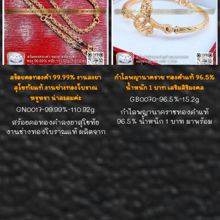
สร้อยคอทองคำ 99.99% งานลงยา
กำไลพญานาคราช ทองคำแท้ 96.5%
สุโขทัยแท้ งานช่างทองโบราณ
น้ำหนัก 1 บาท เสริมสิริมงคล
หรูหรา น่าสะสมค่ะ
GB0070-96.5%-15.2g
GN0017-99.99%-110.92g
กำไลพญานาคราชทองคำแท้
96.5% น้ำหนัก 1 บาท มาพร้อม
สร้อยคอทองคำลงยาสุโขทัย
ใบรับประกันแท้ สัญลักษณ์แห่ง
งานช่างทองโบราณแท้ ผลิตจาก
พลังศรัทธา ความมั่งคั่ง และการ
ทองคำ 99.99% น้ำหนัก 110.92
ดึงดูดโชคลาภ เหมาะสำหรับนัก
กรัม (7.31 บาททอง) ยาว 26 นิ้ว
สะสมและผู้ที่ต้องการความ
สวมหัวสบาย ดีไซน์หรูหรา มา
หรูหราเหนือระดับ
พร้อมห่วงทองหนาสำหรับห้อย
พระ และห่วงพิเศษด้านหลังอีก
หนึ่งห่วง เหมาะแก่การสะสม
หรือสวมใส่ งานทองสวย มี
เอกลักษณ์ มีคุณค่า น่าสะสมค่ะ