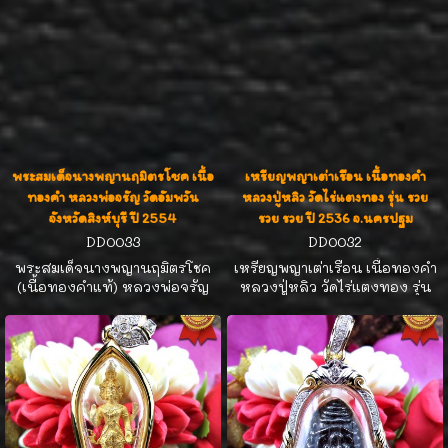
ห่วง 4.9cm ออกแบบได้วิจิตร
เนื้อทองคำหายาก น่าสะสมสุดๆ
ตระการตาควรค่าแก่การเก็บบูชา
ค่ะ
พิธีปลุกเสกยิ่งใหญ่ เนื้อทองคำ
หายาก น่าสะสมสุดๆค่ะ
พระสมเด็จนางพญานฤมิตรโชค เนื้อ
เหรียญพญาเต่าเรือน เนื้อทองคำ
ทองคำ หลวงพ่อจรัญ วัดอัมพวัน
หลวงปู่หลิว วัดไร่แตงทอง รุ่น รวย
จังหวัดสิงห์บุรี ปี 2554
รวย รวย ปี 2536 จ.นครปฐม
DD0033
DD0032
พระสมเด็จนางพญานฤมิตรโชค
เหรียญพญาเต่าเรือน เนื้อทองคำ
(เนื้อทองคำแท้) หลวงพ่อจรัญ
หลวงปู่หลิว วัดไร่แตงทอง รุ่น
วัดอัมพวัน จังหวัดสิงห์บุรี ปี
รวย รวย รวย ปี 2536 จ.นครปฐม
2554 องค์นี้ตอกโค๊ตหมายเลข
เลี่ยมกรอบทองคำประดับเพชร
๑๒ จัดสร้างเพียง 29 องค์ เลี่ยม
เบลเยี่ยมคัทน้ำ 100% น้ำหนัก
กรอบทองคำประดับเพชร
เพชรรวม 77 ตังค์ ขนาดกว้าง
เบลเยี่ยมคัท น้ำ100% น้ำหนัก
3.1cm ความสูงรวมห่วง 5.9 cm
เพชรรวม 25 ตังค์ ขนาดความ
สวยแชมป์ หายาก น่าสะสม
กว้างกรอบพระ 2.9 cm ความสูง
รวมห่วงกรอบพระ 4.9 cm สวย