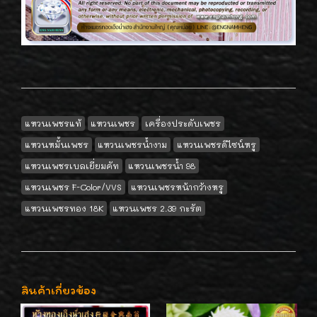
แหวนเพชรแท้
แหวนเพชร
เครื่องประดับเพชร
แหวนหมั้นเพชร
แหวนเพชรน้ำงาม
แหวนเพชรดีไซน์หรู
แหวนเพชรเบลเยี่ยมคัท
แหวนเพชรน้ำ 98
แหวนเพชร F-Color/VVS
แหวนเพชรหน้ากว้างหรู
แหวนเพชรทอง 18K
แหวนเพชร 2.39 กะรัต
สินค้าเกี่ยวข้อง