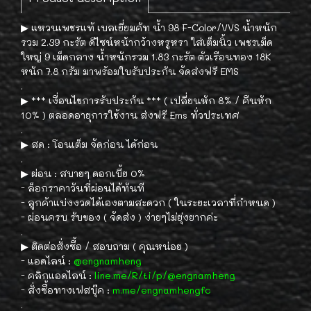
▶︎ แหวนเพชรแท้ เบลเยี่ยมคัท น้ำ 98 F-Color/VVS น้ำหนัก
รวม 2.39 กะรัต ดีไซน์หน้ากว้างหรูหรา ใส่เต็มนิ้ว เพชรเม็ด
ใหญ่ 9 เม็ดกลาง น้ำหนักรวม 1.83 กะรัต ตัวเรือนทอง 18K
หนัก 7.8 กรัม มาพร้อมใบรับประกัน จัดส่งฟรี EMS
.
▶︎ *** เงื่อนไขการรับประกัน *** ( เปลี่ยนหัก 8% / คืนหัก
10% ) ตลอดอายุการใช้งาน ส่งฟรี Ems ทั่วประเทศ
.
▶︎ สด : โอนเต็ม จัดก่อน ได้ก่อน
.
▶︎ ผ่อน : สบายๆ ดอกเบี้ย 0%
- ล็อกราคาวันที่ผ่อนได้ทันที
- ลูกค้าแบ่งงวดได้เองตามสะดวก ( ในระยะเวลาที่กำหนด )
- ผ่อนครบ รับของ ( จัดส่ง ) ง่ายๆไม่ยุ่งยากค่ะ
.
▶︎ ติดต่อสั่งซื้อ / สอบถาม ( คุณหน่อย )
- แอดไลน์ :
@engnamheng
- คลิกแอดไลน์ :
line.me/R/ti/p/@engnamheng
- สั่งซื้อทางเฟสบุ๊ค :
m.me/engnamhengfc
.