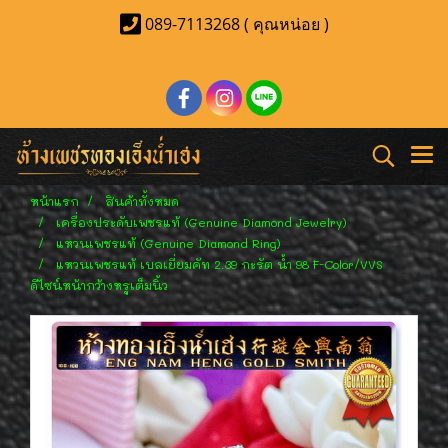
089-7113268 ( คุณหน่อย )
หน้าแรก
สินค้าทั้งหมด
เครื่องประดับเพชรแท้ (Genuine Diamond Jewelry)
แหวนเพชรแท้ (Genuine Diamond Ring)
แหวนเพชรแท้ เบลเยี่ยมคัท 2.39 กะรัต น้ำ 98 F-Color/VVS
ดีไซน์หน้ากว้างหรูเต็มนิ้ว