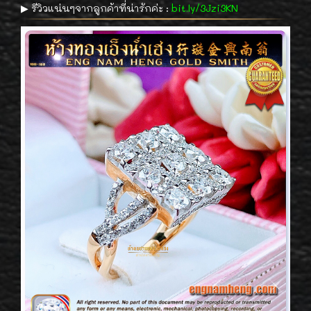
▶︎ รีวิวแน่นๆจากลูกค้าที่น่ารักค่ะ :
bit.ly/3Jzi3KN