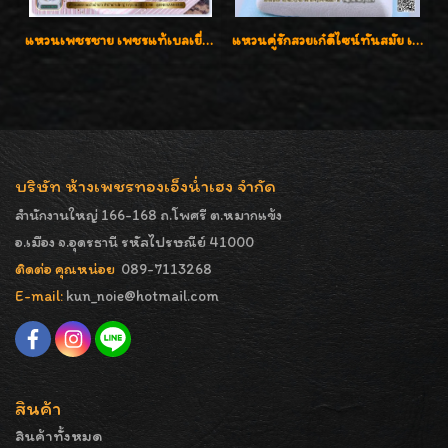
แหวนเพชรชาย เพชรแท้เบลเยี่ยมคัท น้ำ100% D-Color/VVS 2.46 กะรัต
แหวนคู่รักสวยเก๋ดีไซน์ทันสมัย เพชรเบลเยี่ยมคัท น้ำ98 F-Color/VVS ต้อนรับเทศกาลแห่งความรักจ้ะ
บริษัท ห้างเพชรทองเอ็งน่ำเฮง จำกัด
สำนักงานใหญ่ 166-168 ถ.โพศรี ต.หมากแข้ง
อ.เมือง จ.อุดรธานี รหัสไปรษณีย์ 41000
ติดต่อ คุณหน่อย
089-7113268
E-mail:
kun_noie@hotmail.com
สินค้า
สินค้าทั้งหมด