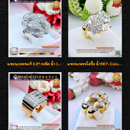
แหวนเพชรแท้ 2.27 กะรัต น้ำ 100% เบลเยี่ยมคัท ลวดลายดอกกุหลาบหรู
แหวนเพชรใสปิ๊ง น้ำ98 F-Color/VVS1 น้ำหนักเพชรรวม 2.56 กะรัต ใส่เต็มนิ้วเพชรเป็นน้ำเป็นเนื้อสวยมากๆค่ะ