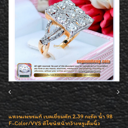
แหวนเพชรแท้ เบลเยี่ยมคัท 2.39 กะรัต น้ำ 98
F-Color/VVS ดีไซน์หน้ากว้างหรูเต็มนิ้ว