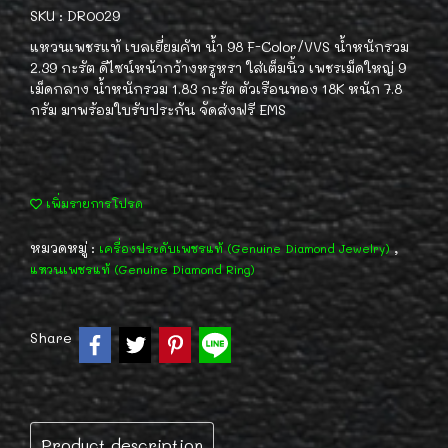
SKU : DR0029
แหวนเพชรแท้ เบลเยี่ยมคัท น้ำ 98 F-Color/VVS น้ำหนักรวม
2.39 กะรัต ดีไซน์หน้ากว้างหรูหรา ใส่เต็มนิ้ว เพชรเม็ดใหญ่ 9
เม็ดกลาง น้ำหนักรวม 1.83 กะรัต ตัวเรือนทอง 18K หนัก 7.8
กรัม มาพร้อมใบรับประกัน จัดส่งฟรี EMS
เพิ่มรายการโปรด
หมวดหมู่ :
,
เครื่องประดับเพชรแท้ (Genuine Diamond Jewelry)
แหวนเพชรแท้ (Genuine Diamond Ring)
Share
Product description