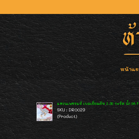
หน้าแร
แหวนเพชรแท้ เบลเยี่ยมคัท 2.39 กะรัต น้ำ 98 F-
SKU : DR0029
(Product)