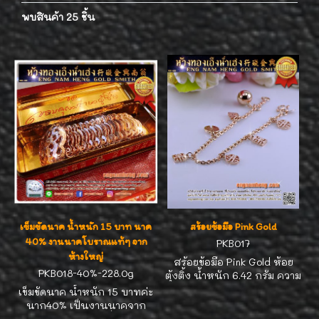
พบสินค้า 25 ชิ้น
เข็มขัดนาค น้ำหนัก 15 บาท นาค
สร้อยข้อมือ Pink Gold
40% งานนาคโบราณแท้ๆ จาก
PKB017
ห้างใหญ่
สร้อยข้อมือ Pink Gold ห้อย
PKB018-40%-228.0g
ตุ้งติ้ง น้ำหนัก 6.42 กรัม ความ
ยาว 17.0 ซม. ค่ะ Pink Gold สี
เข็มขัดนาค น้ำหนัก 15 บาทค่ะ
สวยเปอร์เซ็นต์ทองสูงค่ะ ใส่
นาก40% เป็นงานนาคจาก
สวยน่ารัก สามารถปรับความ
ห้างใหญ่ ห้างทองฮั่วเซ่งเฮง