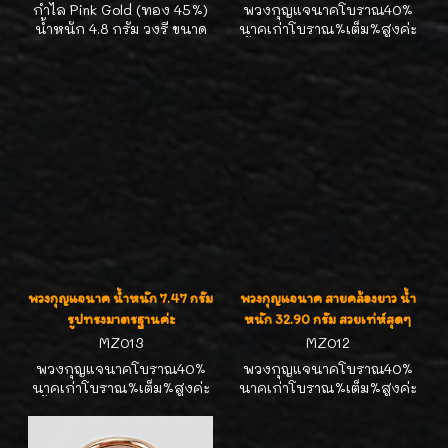
กำไล Pink Gold (ทอง 45%)
พวงกุญแจนาคโบราณ40%
น้ำหนัก 4.8 กรัม วงรี ขนาด
นาคเก่าโบราณ%เต็ม%สูงค่ะ
5*5.5 ซม. ค่ะ
น้ำหนัก 7.56 กรัม(สองสลึง
ค่ะ) หายากค่ะปัจจุบัน อายุชิ้น
นี้ไม่ต่ำกว่า 40 ปีค่ะ เก็บอย่าง
เดียว สีเดิมๆ ไม่เคยใช้ ขนาดน่า
รักน่าสะสมจ้า
พวงกุญแจนาค น้ำหนัก 7.47 กรัม
พวงกุญแจนาค สายคล้องยาว น้ำ
รูปทรงมาตรฐานค่ะ
หนัก 32.90 กรัม สวยเท่ห์สุดๆ
MZ013
MZ012
พวงกุญแจนาคโบราณ40%
พวงกุญแจนาคโบราณ40%
นาคเก่าโบราณ%เต็ม%สูงค่ะ
นาคเก่าโบราณ%เต็ม%สูงค่ะ
น้ำหนัก 7.47 กรัม(ประมาณ
สายคล้องยาวๆห้อยเทห์ๆ ห่วง
สองสลึง) หายากค่ะปัจจุบัน
หนาตันๆ แข็งแรง น้ำหนัก
อายุชิ้นนี้ไม่ต่ำกว่า 40 ปีค่ะ เก็บ
32.90 กรัม(สองบาทกว่า) สวย