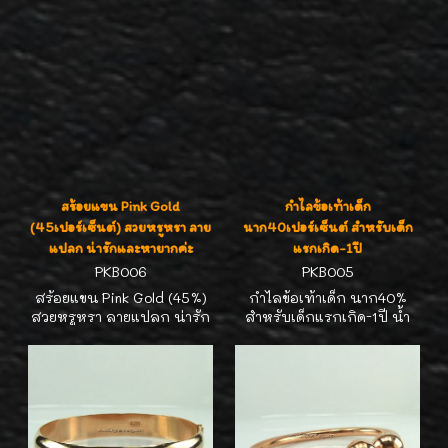
สร้อยแขน Pink Gold
กำไลข้อเท้าเด็ก
(45เปอร์เซ็นต์) สวยหรูหรา ลาย
นาก40เปอร์เซ็นต์ สำหรับเด็ก
แปลก น่ารักและหายากค่ะ
แรกเกิด-1ปี
PKB006
PKB005
สร้อยแขน Pink Gold (45%)
กำไลข้อเท้าเด็ก นาก40%
สวยหรูหรา ลายแปลก น่ารัก
สำหรับเด็กแรกเกิด-1ปี น้ำ
และหายากค่ะ ความยาวสุด
หนัก7.52 กรัม(ประมาณสอง
17.5 cm น้ำหนัก 28.30กรัม
สลึง)เส้นผ่าศูนย์กลางก่อน
สามารถเกาะสั้นลงได้อีกแล้ว
ขยาย 4 ซม. หรือ1.5 นิ้ว นาก
แต่ใจชอบค่ะ
เปอร์เซนต์ดี สีสวย สามารถ
ขยายความกว้างออกได้เท่าตัว
ไม่แพงค่ะ