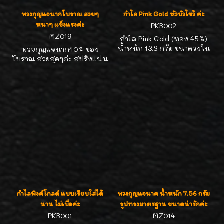
พวงกุญแจนากโบราณ สวยๆ
กำไล Pink Gold หัวบัวไขว้ ค่ะ
หนาๆ แข็งแรงค่ะ
PKB002
MZ019
กำไล Pink Gold (ทอง 45%)
น้ำหนัก 13.3 กรัม ขนาดวงใน
พวงกุญแจนาก40% ของ
5*6 ซม. ค่ะ
โบราณ สวยสุดๆค่ะ สปริงแน่น
แข็งแรงค่ะ น้ำหนัก 14.6 กรัม
ความยาววัดได้ 9.5 ซม.
เกือบๆ4 นิ้วค่ะ นำไปร้อยกล้อง
ใส่กุญแจ ห้อยเครื่องราง
สบายค่ะ งานโบราณเก่าเก็บ
ร้านทอง นากเก่าโบราณ
เปอร์เซนต์ดี สีสวยราคาไม่แพง
ค่ะ
กำไลพิงค์โกลด์ แบบเรียบใส่ได้
พวงกุญแจนาค น้ำหนัก 7.56 กรัม
นาน ไม่เบื่อค่ะ
รูปทรงมาตรฐาน ขนาดน่ารักค่ะ
PKB001
MZ014