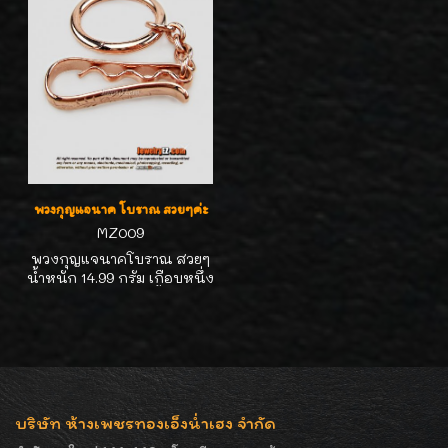
อย่างเดียว สีเดิมๆ ไม่เคยใช้ น่า
เท่ห์สุดๆ หายากค่ะปัจจุบัน
สะสมจ้า
อายุชิ้นนี้ไม่ต่ำกว่า 40 ปีค่ะ เก็บ
อย่างเดียว สีเดิมๆ ไม่เคยใช้ น่า
สะสมจ้า
พวงกุญแจนาค โบราณ สวยๆค่ะ
MZ009
พวงกุญแจนาคโบราณ สวยๆ
น้ำหนัก 14.99 กรัม เกือบหนึ่ง
บาทค่ะ ความยาว 4นิ้ว หายา
กมากๆ นากโบราณ40% เต็ม
ค่ะ เนื้อดีสีสวย ราคาไม่แพง
แบ่งๆกันไปใช้ค่ะ
บริษัท ห้างเพชรทองเอ็งน่ำเฮง จำกัด