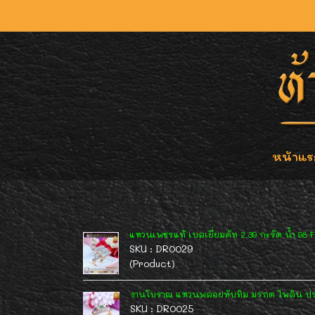
หน้าแร
แหวนเพชรแท้ เบลเยี่ยมคัท 2.39 กะรัต น้ำ 98 F-
SKU : DR0029
(Product)
งานโบราณ แหวนพลอยทับทิม มรกต ไพลิน ประ
SKU : DR0025