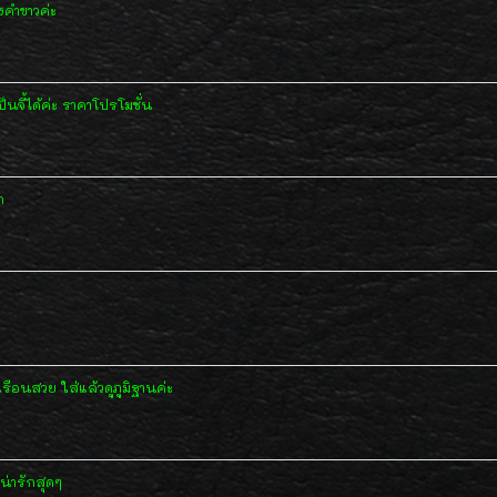
งคำขาวค่ะ
ี้ได้ค่ะ ราคาโปรโมชั่น
ก
ือนสวย ใส่แล้วดูภูมิฐานค่ะ
น่ารักสุดๆ