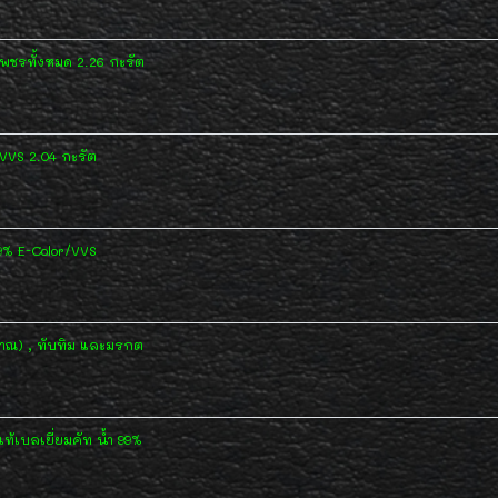
พชรทั้งหมด 2.26 กะรัต
/VVS 2.04 กะรัต
9% E-Color/VVS
ณ) , ทับทิม และมรกต
้เบลเยี่ยมคัท น้ำ 99%