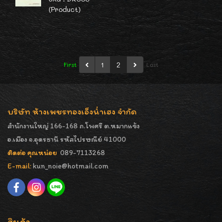
(Product)
1
2
First
Last
บริษัท ห้างเพชรทองเอ็งน่ำเฮง จำกัด
สำนักงานใหญ่ 166-168 ถ.โพศรี ต.หมากแข้ง
อ.เมือง จ.อุดรธานี รหัสไปรษณีย์ 41000
ติดต่อ คุณหน่อย
089-7113268
E-mail:
kun_noie@hotmail.com
สินค้า