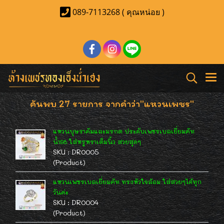
089-7113268 ( คุณหน่อย )
ค้นพบ 27 รายการ จากคำว่า"แหวนเพชร"
แหวนบุษราคัมและมรกต ประดับเพชรเบลเยี่ยมคัท
น้ำ98 ใส่หรูหราเต็มนิ้ว สวยสุดๆ
SKU : DR0005
(Product)
แหวนเพชรเบลเยี่ยมคัท ทรงหัวใจล้อม ใส่สวยๆได้ทุก
วันค่ะ
SKU : DR0004
(Product)