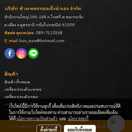
บริษัท ห้างเพชรทองเอ็งน่ำเฮง จำกัด
สำนักงานใหญ่ 166-168 ถ.โพศรี ต.หมากแข้ง
อ.เมือง จ.อุดรธานี รหัสไปรษณีย์ 41000
ติดต่อ คุณหน่อย
089-7113268
E-mail:
kun_noie@hotmail.com
สินค้า
สินค้าทั้งหมด
เครื่องประดับเพชร
เครื่องประดับทอง
เครื่องประดับอื่นๆ
เว็บไซต์นี้มีการใช้งานคุกกี้ เพื่อเพิ่มประสิทธิภาพและประสบการณ์ที่ดี
ในการใช้งานเว็บไซต์ของท่าน ท่านสามารถอ่านรายละเอียดเพิ่มเติม
ได้ที่
นโยบายความเป็นส่วนตัว
และ
นโยบายคุกกี้
COPYRIGHT - ENGNAMHENG | รูปภาพมีลิขสิทธิ์ ห้ามมิให้
ตั้งค่าคุกกี้
ยอมรับทั้งหมด