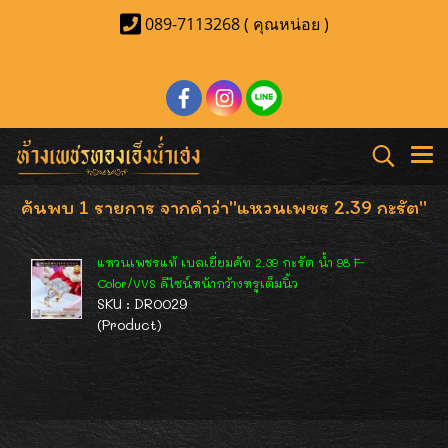
089-7113268 ( คุณหน่อย )
ค้นพบ 1 รายการ จากคำว่า"แหวนเพชร 2.39 กะรัต"
แหวนเพชรแท้ เบลเยี่ยมคัท 2.39 กะรัต น้ำ 98 F-
Color/VVS ดีไซน์หน้ากว้างหรูเต็มนิ้ว
SKU : DR0029
(Product)