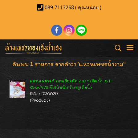
089-7113268 ( คุณหน่อย )
ค้นพบ 1 รายการ จากคำว่า"แหวนเพชรน้ำงาม"
แหวนเพชรแท้ เบลเยี่ยมคัท 2.39 กะรัต น้ำ 98 F-
Color/VVS ดีไซน์หน้ากว้างหรูเต็มนิ้ว
SKU : DR0029
(Product)