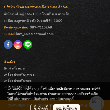
บริษัท ห้างเพชรทองเอ็งน่ำเฮง จำกัด
สำนักงานใหญ่ 166-168 ถ.โพศรี ต.หมากแข้ง
อ.เมือง จ.อุดรธานี รหัสไปรษณีย์ 41000
ติดต่อ คุณหน่อย
089-7113268
E-mail:
kun_noie@hotmail.com
สินค้า
สินค้าทั้งหมด
เครื่องประดับเพชร
เครื่องประดับทอง
เครื่องประดับอื่นๆ
เว็บไซต์นี้มีการใช้งานคุกกี้ เพื่อเพิ่มประสิทธิภาพและประสบการณ์ที่ดี
ในการใช้งานเว็บไซต์ของท่าน ท่านสามารถอ่านรายละเอียดเพิ่มเติม
ได้ที่
นโยบายความเป็นส่วนตัว
และ
นโยบายคุกกี้
COPYRIGHT - ENGNAMHENG | รูปภาพมีลิขสิทธิ์ ห้ามมิให้
ตั้งค่าคุกกี้
ยอมรับทั้งหมด