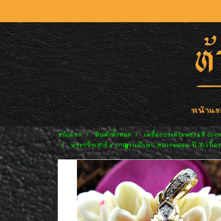
หน้าแร
หน้าแรก
สินค้าทั้งหมด
เครื่องประดับเพชรแท้ (Ge
พระกริ่งเสาร์ ๕ กาญจนาภิเษก หลวงพ่อแพ ปี 39 เน