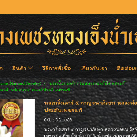
ก
สินค้า
วิธีการสั่งซื้อ
เกี่ยวกับเรา
ติดต่อเร
nuine Diamond Jewelry)
พระเนื้อทองคำ กรอบพระทองคำฝังเพชรแท้
ื้อทองคำ พร้อมกรอบทองคำประดับเพชรแท้
พระกริ่งเสาร์ ๕ กาญจนาภิเษก หลวงพ่
ประดับเพชรแท้
SKU : DD0038
พระกริ่งเสาร์ ๕ กาญจนาภิเษก หลวงพ่อแพ วัดพิ
เพชรเบลเยี่ยมคัท น้ำ 100% น้ำหนักเพชรรวม 5