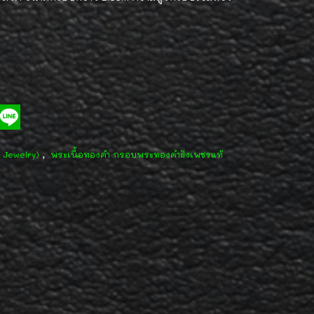
,
d Jewelry)
พระเนื้อทองคำ กรอบพระทองคำฝังเพชรแท้