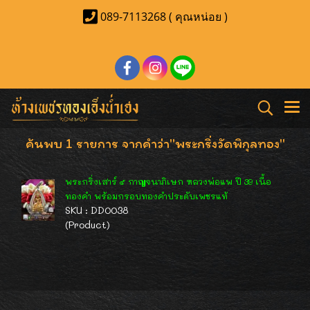
089-7113268 ( คุณหน่อย )
ค้นพบ 1 รายการ จากคำว่า"พระกริ่งวัดพิกุลทอง"
พระกริ่งเสาร์ ๕ กาญจนาภิเษก หลวงพ่อแพ ปี 39 เนื้อ
ทองคำ พร้อมกรอบทองคำประดับเพชรแท้
SKU : DD0038
(Product)