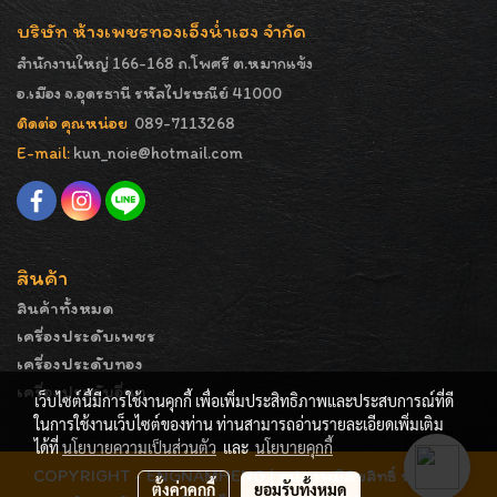
บริษัท ห้างเพชรทองเอ็งน่ำเฮง จำกัด
สำนักงานใหญ่ 166-168 ถ.โพศรี ต.หมากแข้ง
อ.เมือง จ.อุดรธานี รหัสไปรษณีย์ 41000
ติดต่อ คุณหน่อย
089-7113268
E-mail:
kun_noie@hotmail.com
สินค้า
สินค้าทั้งหมด
เครื่องประดับเพชร
เครื่องประดับทอง
เครื่องประดับอื่นๆ
เว็บไซต์นี้มีการใช้งานคุกกี้ เพื่อเพิ่มประสิทธิภาพและประสบการณ์ที่ดี
ในการใช้งานเว็บไซต์ของท่าน ท่านสามารถอ่านรายละเอียดเพิ่มเติม
ได้ที่
นโยบายความเป็นส่วนตัว
และ
นโยบายคุกกี้
COPYRIGHT - ENGNAMHENG | รูปภาพมีลิขสิทธิ์ ห้ามมิให้
ตั้งค่าคุกกี้
ยอมรับทั้งหมด