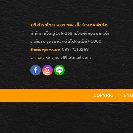
บริษัท ห้างเพชรทองเอ็งน่ำเฮง จำกัด
สำนักงานใหญ่ 166-168 ถ.โพศรี ต.หมากแข้ง
อ.เมือง จ.อุดรธานี รหัสไปรษณีย์ 41000
ติดต่อ คุณหน่อย
089-7113268
E-mail:
kun_noie@hotmail.com
COPYRIGHT - ENGNA