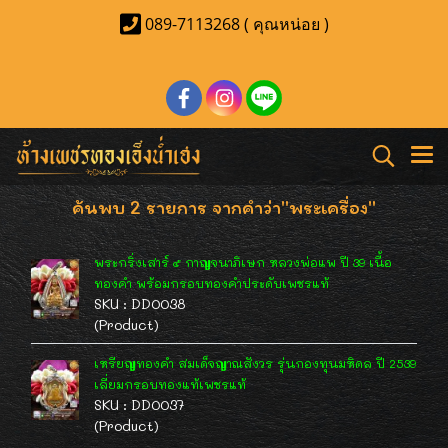
089-7113268 ( คุณหน่อย )
ค้นพบ 2 รายการ จากคำว่า"พระเครื่อง"
พระกริ่งเสาร์ ๕ กาญจนาภิเษก หลวงพ่อแพ ปี 39 เนื้อ
ทองคำ พร้อมกรอบทองคำประดับเพชรแท้
SKU : DD0038
(Product)
เหรียญทองคำ สมเด็จญาณสังวร รุ่นกองทุนมหิดล ปี 2539
เลี่ยมกรอบทองแท้เพชรแท้
SKU : DD0037
(Product)