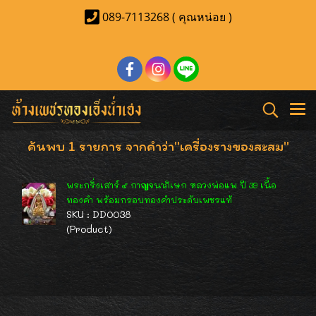
089-7113268 ( คุณหน่อย )
ค้นพบ 1 รายการ จากคำว่า"เครื่องรางของสะสม"
พระกริ่งเสาร์ ๕ กาญจนาภิเษก หลวงพ่อแพ ปี 39 เนื้อ
ทองคำ พร้อมกรอบทองคำประดับเพชรแท้
SKU : DD0038
(Product)