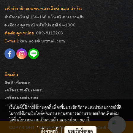
บริษัท ห้างเพชรทองเอ็งน่ำเฮง จำกัด
สำนักงานใหญ่ 166-168 ถ.โพศรี ต.หมากแข้ง
อ.เมือง จ.อุดรธานี รหัสไปรษณีย์ 41000
ติดต่อ คุณหน่อย
089-7113268
E-mail:
kun_noie@hotmail.com
สินค้า
สินค้าทั้งหมด
เครื่องประดับเพชร
เครื่องประดับทอง
เครื่องประดับอื่นๆ
เว็บไซต์นี้มีการใช้งานคุกกี้ เพื่อเพิ่มประสิทธิภาพและประสบการณ์ที่ดี
ในการใช้งานเว็บไซต์ของท่าน ท่านสามารถอ่านรายละเอียดเพิ่มเติม
ได้ที่
นโยบายความเป็นส่วนตัว
และ
นโยบายคุกกี้
COPYRIGHT - ENGNAMHENG | รูปภาพมีลิขสิทธิ์ ห้ามมิให้
ตั้งค่าคุกกี้
ยอมรับทั้งหมด