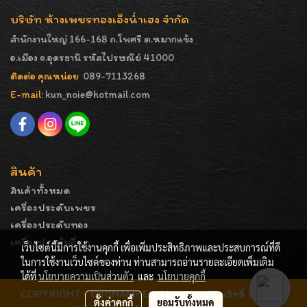
บริษัท ห้างเพชรทองเอ็งน่ำเฮง จำกัด
สำนักงานใหญ่ 166-168 ถ.โพศรี ต.หมากแข้ง
อ.เมือง จ.อุดรธานี รหัสไปรษณีย์ 41000
ติดต่อ คุณหน่อย
089-7113268
E-mail:
kun_noie@hotmail.com
สินค้า
สินค้าทั้งหมด
เครื่องประดับเพชร
เครื่องประดับทอง
เครื่องประดับอื่นๆ
เว็บไซต์นี้มีการใช้งานคุกกี้ เพื่อเพิ่มประสิทธิภาพและประสบการณ์ที่ดี
ในการใช้งานเว็บไซต์ของท่าน ท่านสามารถอ่านรายละเอียดเพิ่มเติม
ได้ที่
นโยบายความเป็นส่วนตัว
และ
นโยบายคุกกี้
COPYRIGHT - ENGNAMHENG | รูปภาพมีลิขสิทธิ์ ห้ามมิให้
ตั้งค่าคุกกี้
ยอมรับทั้งหมด