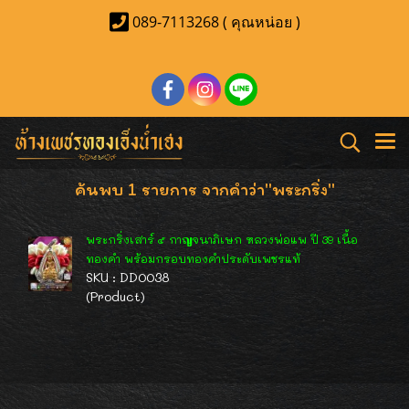
089-7113268 ( คุณหน่อย )
ค้นพบ 1 รายการ จากคำว่า"พระกริ่ง"
พระกริ่งเสาร์ ๕ กาญจนาภิเษก หลวงพ่อแพ ปี 39 เนื้อ
ทองคำ พร้อมกรอบทองคำประดับเพชรแท้
SKU : DD0038
(Product)