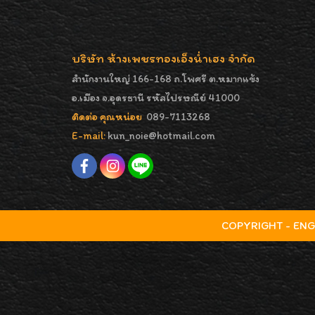
บริษัท ห้างเพชรทองเอ็งน่ำเฮง จำกัด
สำนักงานใหญ่ 166-168 ถ.โพศรี ต.หมากแข้ง
อ.เมือง จ.อุดรธานี รหัสไปรษณีย์ 41000
ติดต่อ คุณหน่อย
089-7113268
E-mail:
kun_noie@hotmail.com
COPYRIGHT - ENGNA