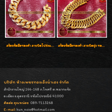
สร้อยข้อมือทองคำ ลายบิดโปร่งแกะลาย ทองคำ 96.5% น้ำหนัก 5 บาท สวยค่ะ
สร้อยข้อมือทองคำ ลายบิดยุ่ง ทองคำ 96.5% น้ำหนัก 3 บาท สวยน่าสะสมค่ะ
บริษัท ห้างเพชรทองเอ็งน่ำเฮง จำกัด
สำนักงานใหญ่ 166-168 ถ.โพศรี ต.หมากแข้ง
อ.เมือง จ.อุดรธานี รหัสไปรษณีย์ 41000
ติดต่อ คุณหน่อย
089-7113268
E-mail:
kun_noie@hotmail.com