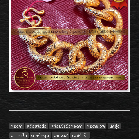
ทองคำ
สร้อยข้อมือ
สร้อยข้อมือทองคำ
ทอง96.5%
บิดยุ่ง
ลายตะไบ
ลายบิดนูน
ลายเลส
เลสข้อมือ