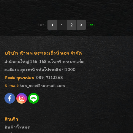
1
2
First
Last
บริษัท ห้างเพชรทองเอ็งน่ำเฮง จำกัด
สำนักงานใหญ่ 166-168 ถ.โพศรี ต.หมากแข้ง
อ.เมือง จ.อุดรธานี รหัสไปรษณีย์ 41000
ติดต่อ คุณหน่อย
089-7113268
E-mail:
kun_noie@hotmail.com
สินค้า
สินค้าทั้งหมด