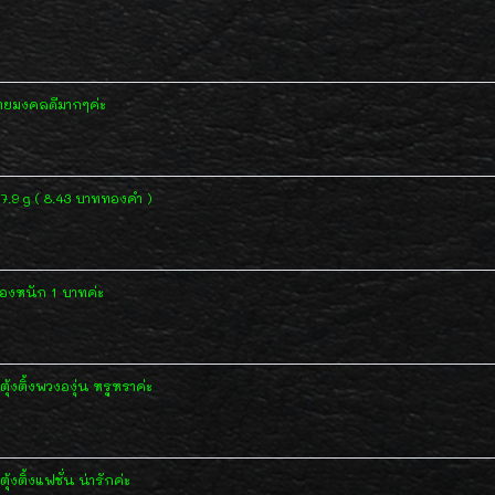
มายมงคลดีมากๆค่ะ
7.9 g ( 8.43 บาททองคำ )
ทองหนัก 1 บาทค่ะ
้งติ้งพวงองุ่น หรูหราค่ะ
งติ้งแฟชั่น น่ารักค่ะ