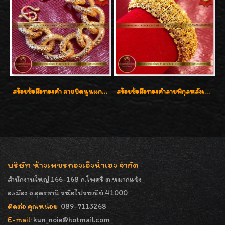
สร้อยข้อมือทองคำ ลายบิดนูนแกะลาย ทองคำ 96.5% น้ำหนัก 5 บาท สวยค่ะ
สร้อยข้อมือทองคำลายพิกุลหลังเต่า น้ำหนัก 86.6g ( 5.71 บาท ) หน้ากว้าง 20 มิล
บริษัท ห้างเพชรทองเอ็งน่ำเฮง จำกัด
สำนักงานใหญ่ 166-168 ถ.โพศรี ต.หมากแข้ง
อ.เมือง จ.อุดรธานี รหัสไปรษณีย์ 41000
ติดต่อ คุณหน่อย
089-7113268
E-mail:
kun_noie@hotmail.com