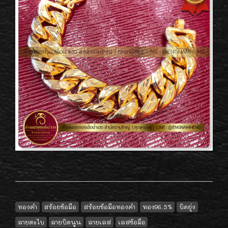
ทองคำ
สร้อยข้อมือ
สร้อยข้อมือทองคำ
ทอง96.5%
บิดยุ่ง
ลายตะไบ
ลายบิดนูน
ลายเลส
เลสข้อมือ