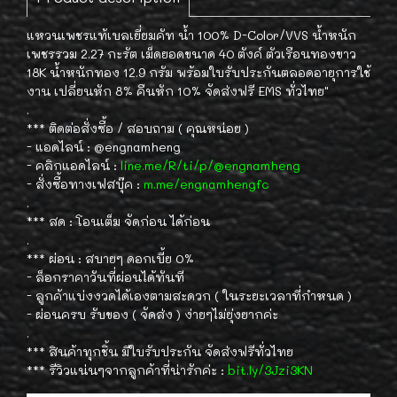
แหวนเพชรแท้เบลเยี่ยมคัท น้ำ 100% D-Color/VVS น้ำหนัก
เพชรรวม 2.27 กะรัต เม็ดยอดขนาด 40 ตังค์ ตัวเรือนทองขาว
18K น้ำหนักทอง 12.9 กรัม พร้อมใบรับประกันตลอดอายุการใช้
งาน เปลี่ยนหัก 8% คืนหัก 10% จัดส่งฟรี EMS ทั่วไทย"
.
*** ติดต่อสั่งซื้อ / สอบถาม ( คุณหน่อย )
- แอดไลน์ : @engnamheng
- คลิกแอดไลน์ :
line.me/R/ti/p/@engnamheng
- สั่งซื้อทางเฟสบุ๊ค :
m.me/engnamhengfc
.
*** สด : โอนเต็ม จัดก่อน ได้ก่อน
.
*** ผ่อน : สบายๆ ดอกเบี้ย 0%
- ล็อกราคาวันที่ผ่อนได้ทันที
- ลูกค้าแบ่งงวดได้เองตามสะดวก ( ในระยะเวลาที่กำหนด )
- ผ่อนครบ รับของ ( จัดส่ง ) ง่ายๆไม่ยุ่งยากค่ะ
.
*** สินค้าทุกชิ้น มีใบรับประกัน จัดส่งฟรีทั่วไทย
*** รีวิวแน่นๆจากลูกค้าที่น่ารักค่ะ :
bit.ly/3Jzi3KN