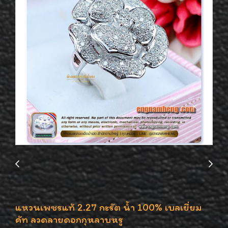
แหวนเพชรแท้ 2.27 กะรัต น้ำ 100% เบลเยี่ยม
คัท ลวดลายดอกกุหลาบหรู