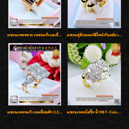
แหวนเพชรชาย เพชรแท้เบลเยี่ยมคัท น้ำ100% D-Color/VVS 2.46 กะรัต
แหวนคู่รักสวยเก๋ดีไซน์ทันสมัย เพชรเบลเยี่ยมคัท น้ำ98 F-Color/VVS ต้อนรับเทศกาลแห่งความรักจ้ะ
แหวนเพชรแท้ เบลเยี่ยมคัท 2.39 กะรัต น้ำ 98 F-Color/VVS ดีไซน์หน้ากว้างหรูเต็มนิ้ว
แหวนเพชรใสปิ๊ง น้ำ98 F-Color/VVS1 น้ำหนักเพชรรวม 2.56 กะรัต ใส่เต็มนิ้วเพชรเป็นน้ำเป็นเนื้อสวยมากๆค่ะ