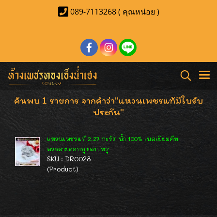
089-7113268 ( คุณหน่อย )
ค้นพบ 1 รายการ จากคำว่า"แหวนเพชรแท้มีใบรับ
ประกัน"
แหวนเพชรแท้ 2.27 กะรัต น้ำ 100% เบลเยี่ยมคัท
ลวดลายดอกกุหลาบหรู
SKU : DR0028
(Product)