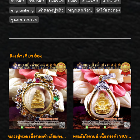
ขายทอง
ราคาทอง
เพชรแท้
เพชร
ร้านเพชร
เอ็งน่ำเฮง
engnamheng
เต่าหลวงปู่หลิว
พญาเต่าเรือน
วัดไร่แตงทอง
รุ่นรวยรวยรวย
สินค้าเกี่ยวข้อง
หลวงปู่ทวด เนื้อทองคำ เลี่ยมกรอบทองคำประดับเพชรแท้และพลอยนพเก้า น่ารักมากๆค่ะ
พระสังกัจจายน์ เนื้อทองคำ 99.99%