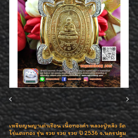
เหรียญพญาเต่าเรือน เนื้อทองคำ หลวงปู่หลิว วัด
ไร่แตงทอง รุ่น รวย รวย รวย ปี 2536 จ.นครปฐม