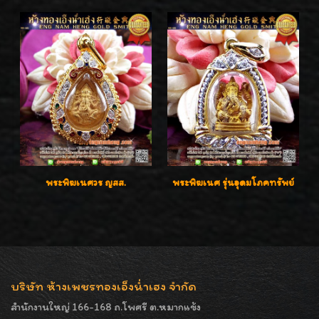
พระพิฆเนศวร ญสส.
พระพิฆเนศ รุ่นอุดมโภคทรัพย์
บริษัท ห้างเพชรทองเอ็งน่ำเฮง จำกัด
สำนักงานใหญ่ 166-168 ถ.โพศรี ต.หมากแข้ง