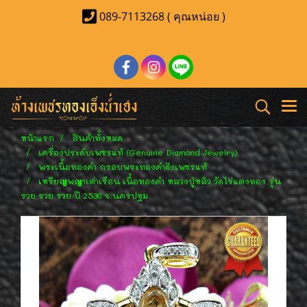
089-7113268 ( คุณหน่อย )
หน้าแรก
สินค้าทั้งหมด
เครื่องประดับเพชรแท้ (Genuine Diamond Jewelry)
พระเนื้อทองคำ กรอบพระทองคำฝังเพชรแท้
เหรียญพญาเต่าเรือน เนื้อทองคำ หลวงปู่หลิว วัดไร่แตงทอง รุ่น
รวย รวย รวย ปี 2536 จ.นครปฐม