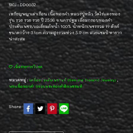
SKU : DD0032
เหรียญพญาเต่าเรือน เนื้อทองคำ หลวงปู่หลิว วัดไร่แตงทอง
รุ่น รวย รวย รวย ปี 2536 จ.นครปฐม เลี่ยมกรอบทองคำ
ประดับเพชรเบลเยี่ยมคัทน้ำ 100% น้ำหนักเพชรรวม 77 ตังค์
ขนาดกว้าง 3.1cm ความสูงรวมห่วง 5.9 cm สวยแชมป์ หายาก
น่าสะสม
เพิ่มรายการโปรด
หมวดหมู่ :
,
เครื่องประดับเพชรแท้ (Genuine Diamond Jewelry)
พระเนื้อทองคำ กรอบพระทองคำฝังเพชรแท้
Share