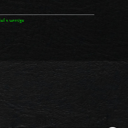
ัมภ์ จ.นครปฐม