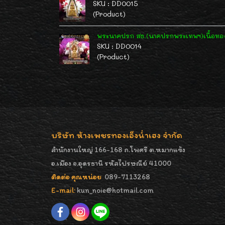
SKU : DD0015
(Product)
พระนาคปรก สธ.(นาคปรกพระเทพฯ)เนื้อทองคำ
SKU : DD0014
(Product)
บริษัท ห้างเพชรทองเอ็งน่ำเฮง จำกัด
สำนักงานใหญ่ 166-168 ถ.โพศรี ต.หมากแข้ง
อ.เมือง จ.อุดรธานี รหัสไปรษณีย์ 41000
ติดต่อ คุณหน่อย
089-7113268
E-mail:
kun_noie@hotmail.com