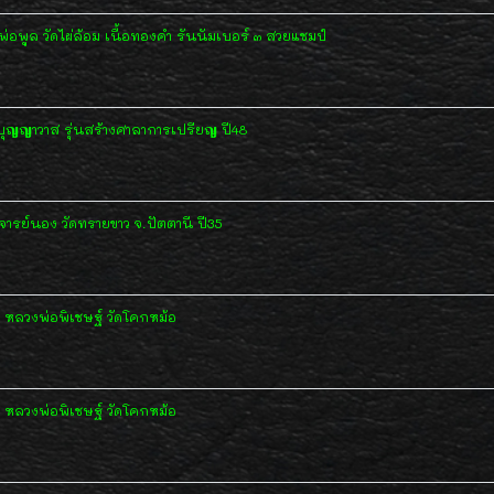
อพูล วัดไผ่ล้อม เนื้อทองคำ รันนัมเบอร์ ๓ สวยแชมป์
ทบุญญาวาส รุ่นสร้างศาลาการเปรียญ ปี48
จารย์นอง วัดทรายขาว จ.ปัตตานี ปี35
) หลวงพ่อพิเชษฐ์ วัดโคกหม้อ
) หลวงพ่อพิเชษฐ์ วัดโคกหม้อ