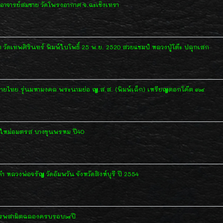
อาจารย์สมชาย วัดโพรงอากาศ จ.ฉะเชิงเทรา
ต วัดเทพศิรินทร์ พิมพ์ใบโพธิ์ 25 พ.ย. 2520 สวยแชมป์ หลวงปู่โต๊ะ ปลุกเสก
ายไทย รุ่นมหามงคล พระนามย่อ ญ.ส.ส. (พิมพ์เล็ก) เหรียญตอกโค๊ต ๑๖๔
วัดใหม่อมตรส บางขุนพรหม ปี40
ลวงพ่อจรัญ วัดอัมพวัน จังหวัดสิงห์บุรี ปี 2554
สรรพสามิตฉลองครบรอบ๖๔ปี