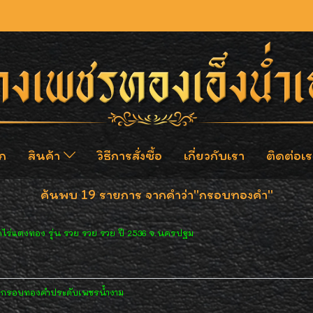
ก
สินค้า
วิธีการสั่งซื้อ
เกี่ยวกับเรา
ติดต่อเร
ค้นพบ 19 รายการ จากคำว่า"กรอบทองคำ"
ัดไร่แตงทอง รุ่น รวย รวย รวย ปี 2536 จ.นครปฐม
ี่ยมกรอบทองคำประดับเพชรน้ำงาม