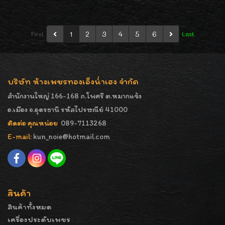
1
2
3
4
5
6
First
Last
บริษัท ห้างเพชรทองเอ็งน่ำเฮง จำกัด
สำนักงานใหญ่ 166-168 ถ.โพศรี ต.หมากแข้ง
อ.เมือง จ.อุดรธานี รหัสไปรษณีย์ 41000
ติดต่อ คุณหน่อย
089-7113268
E-mail:
kun_noie@hotmail.com
สินค้า
สินค้าทั้งหมด
เครื่องประดับเพชร