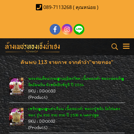
089-7113268 ( คุณหน่อย )
ค้นพบ 113 รายการ จากคำว่า"ขายทอง"
พระสมเด็จนางพญานฤมิตรโชค เนื้อทองคำ หลวงพ่อจรัญ
วัดอัมพวัน จังหวัดสิงห์บุรี ปี 2554
SKU : DD0033
(Product)
เหรียญพญาเต่าเรือน เนื้อทองคำ หลวงปู่หลิว วัดไร่แตง
ทอง รุ่น รวย รวย รวย ปี 2536 จ.นครปฐม
SKU : DD0032
(Product)