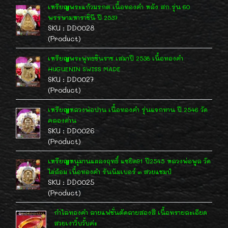
เหรียญพระแก้วมรกต เนื้อทองคำ หลัง สก.รุ่น 60
พรรษามหาราชินี ปี 2537
SKU : DD0028
(Product)
เหรียญพระพุทธชินราช เสมาปี 2538 เนื้อทองคำ
HUGUENIN SWISS MADE
SKU : DD0027
(Product)
เหรียญหลวงพ่อปาน เนื้อทองคำ รุ่นแจกทาน ปี 2546 วัด
คลองด่าน
SKU : DD0026
(Product)
เหรียญหนุมานแผลงฤทธิ์ แซยิด91 ปี2545 หลวงพ่อพูล วัด
ไผ่ล้อม เนื้อทองคำ รันนัมเบอร์ ๓ สวยแชมป์
SKU : DD0025
(Product)
กำไลทองคำ ลายแฟชั่นตัดลายสองสี เนื้อทรายละเอียด
สวยเงาวิ้บวั้บค่ะ