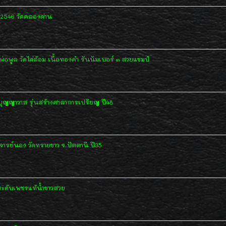
 2546 วัดคลองด่าน
อพูล วัดไผ่ล้อม เนื้อทองคำ รันนัมเบอร์ ๓ สวยแชมป์
ทบุญญาวาส รุ่นสร้างศาลาการเปรียญ ปี48
จารย์นอง วัดทรายขาว จ.ปัตตานี ปี35
ดับเพชรแท้น้ำขาวสวย