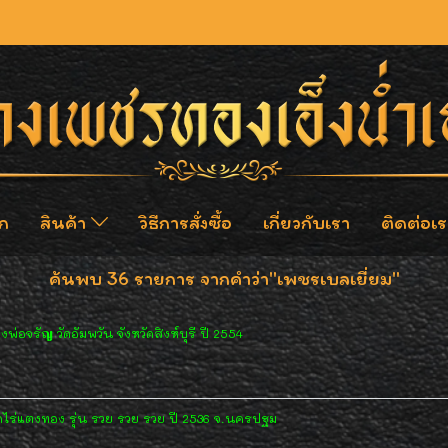
ก
สินค้า
วิธีการสั่งซื้อ
เกี่ยวกับเรา
ติดต่อเร
ค้นพบ 36 รายการ จากคำว่า"เพชรเบลเยี่ยม"
จรัญ วัดอัมพวัน จังหวัดสิงห์บุรี ปี 2554
ัดไร่แตงทอง รุ่น รวย รวย รวย ปี 2536 จ.นครปฐม