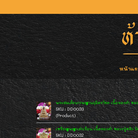
หน้าแร
พระสมเด็จนางพญานฤมิตรโชค เนื้อทองคำ หลวงพ่อ
SKU : DD0033
(Product)
เหรียญพญาเต่าเรือน เนื้อทองคำ หลวงปู่หลิว ว
SKU : DD0032