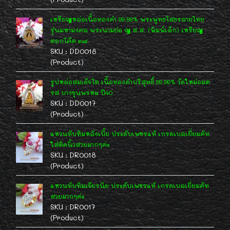
เหรียญหล่อเนื้อทองคำ 99.99% พระพุทธโสธรลายไทย
รุ่นมหามงคล พระนามย่อ ญ.ส.ส. (พิมพ์เล็ก) เหรียญ
ตอกโค๊ต ๑๖๔
SKU : DD0018
(Product)
รูปหล่อสมเด็จโต เนื้อทองคำบริสุทธิ์ 99.99% วัดใหม่อมต
รส บางขุนพรหม ปี40
SKU : DD0017
(Product)
แหวนทับทิมหลังเบี้ย ประดับเพชรแท้ เกรดเบลเยี่ยมคัท
ใส่ติดนิ้วสวยมากๆค่ะ
SKU : DR0018
(Product)
แหวนทับทิมเจียรนัย ประดับเพชรแท้ เกรดเบลเยี่ยมคัท
สวยมากๆค่ะ
SKU : DR0017
(Product)