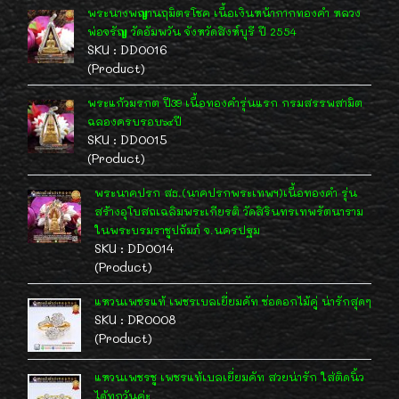
พระนางพญานฤมิตรโชค เนื้อเงินหน้ากากทองคำ หลวง
พ่อจรัญ วัดอัมพวัน จังหวัดสิงห์บุรี ปี 2554
SKU : DD0016
(Product)
พระแก้วมรกต ปี39 เนื้อทองคำรุ่นแรก กรมสรรพสามิต
ฉลองครบรอบ๖๔ปี
SKU : DD0015
(Product)
พระนาคปรก สธ.(นาคปรกพระเทพฯ)เนื้อทองคำ รุ่น
สร้างอุโบสถเฉลิมพระเกียรติ วัดสิรินทรเทพรัตนาราม
ในพระบรมราชูปถัมภ์ จ.นครปฐม
SKU : DD0014
(Product)
แหวนเพชรแท้ เพชรเบลเยี่ยมคัท ช่อดอกไม้คู่ น่ารักสุดๆ
SKU : DR0008
(Product)
แหวนเพชรชู เพชรแท้เบลเยี่ยมคัท สวยน่ารัก ใส่ติดนิ้ว
ได้ทุกวันค่ะ