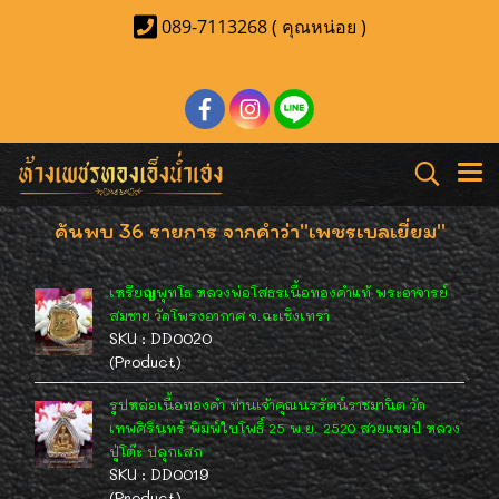
089-7113268 ( คุณหน่อย )
ค้นพบ 36 รายการ จากคำว่า"เพชรเบลเยี่ยม"
เหรียญพุทโธ หลวงพ่อโสธรเนื้อทองคำแท้ พระอาจารย์
สมชาย วัดโพรงอากาศ จ.ฉะเชิงเทรา
SKU : DD0020
(Product)
รูปหล่อเนื้อทองคำ ท่านเจ้าคุณนรรัตน์ราชมานิต วัด
เทพศิรินทร์ พิมพ์ใบโพธิ์ 25 พ.ย. 2520 สวยแชมป์ หลวง
ปู่โต๊ะ ปลุกเสก
SKU : DD0019
(Product)