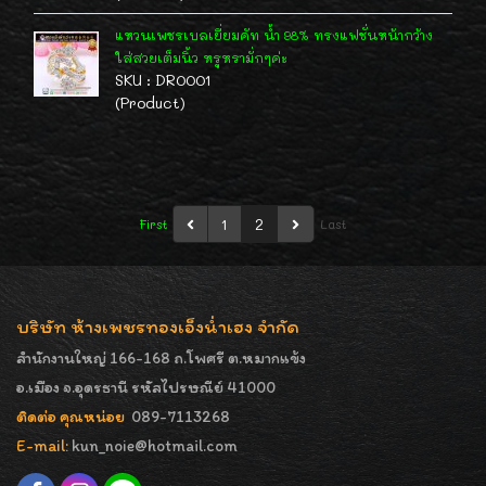
แหวนเพชรเบลเยี่ยมคัท น้ำ 98% ทรงแฟชั่นหน้ากว้าง
ใส่สวยเต็มนิ้ว หรูหรามั่กๆค่ะ
SKU : DR0001
(Product)
1
2
First
Last
บริษัท ห้างเพชรทองเอ็งน่ำเฮง จำกัด
สำนักงานใหญ่ 166-168 ถ.โพศรี ต.หมากแข้ง
อ.เมือง จ.อุดรธานี รหัสไปรษณีย์ 41000
ติดต่อ คุณหน่อย
089-7113268
E-mail:
kun_noie@hotmail.com