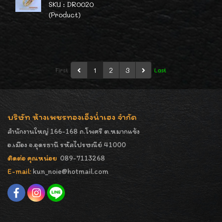
SKU : DR0020
(Product)
1
2
3
First
Last
บริษัท ห้างเพชรทองเอ็งน่ำเฮง จำกัด
สำนักงานใหญ่ 166-168 ถ.โพศรี ต.หมากแข้ง
อ.เมือง จ.อุดรธานี รหัสไปรษณีย์ 41000
ติดต่อ คุณหน่อย
089-7113268
E-mail:
kun_noie@hotmail.com