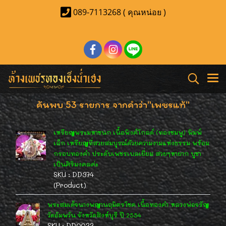
089-7113268 ( คุณหน่อย )
ค้นพบ 53 รายการ จากคำว่า"เพชรแท้"
เหรียญพระมหาชนก เนื้อพิงค์โกลด์ (ทองชมพู) พิมพ์
เล็ก เหรียญที่สวยสมบูรณ์ด้วยความงามแห่งธรรม พร้อม
กรอบทองคำ ประดับเพชรเบลเยี่ยม สวยๆหายาก บูชา
เป็นศิริมงคลค่ะ
SKU : DD374
(Product)
พระสมเด็จนางพญานฤมิตรโชค เนื้อทองคำ หลวงพ่อจรัญ
วัดอัมพวัน จังหวัดสิงห์บุรี ปี 2554
SKU : DD0033