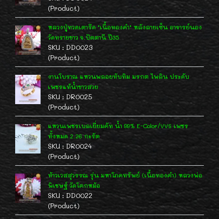
(Product)
หลวงปู่ทวดเตารีด "เนื้อทองคำ" หลังลายเซ็น อาจารย์นอง
วัดทรายขาว จ.ปัตตานี ปี35
SKU : DD0023
(Product)
งานโบราณ แหวนพลอยทับทิม มรกต ไพลิน ประดับ
เพชรแท้น้ำขาวสวย
SKU : DR0025
(Product)
แหวนเพชรเบลเยี่ยมคัท น้ำ 99% E-Color/VVS เพชร
ทั้งหมด 2.26 กะรัต
SKU : DR0024
(Product)
ท้าวเวสสุวรรณ รุ่น มหาโภคทรัพย์ (เนื้อทองคำ) หลวงพ่อ
พิเชษฐ์ วัดโคกหม้อ
SKU : DD0022
(Product)