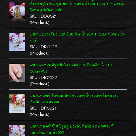
ท้าวเวสสุวรรณ รุ่น มหาโภคทรัพย์ (เนื้อทองคำ) หลวงพ่อ
พิเชษฐ์ วัดโคกหม้อ
SKU : DD0021
(Product)
แหวนเพชรเรียง เบลเยี่ยมคัท น้ำ 98% F-Color/VVS 2.04
กะรัต
SKU : DR0023
(Product)
แหวนเพชรแท้รูปหัวใจ เพชรเบลเยี่ยมคัท น้ำ 99% E-
Color/VVS
SKU : DR0022
(Product)
แหวนทองคำโบราณ ประดับเพชรซีก (เพชรโบราณ) ,
ทับทิม และมรกต
SKU : DR0021
(Product)
แหวนทองคำดีไซน์รูปงู ประดับทับทิมและเพชรแท้
เบลเยี่ยมคัท น้ำ 99%