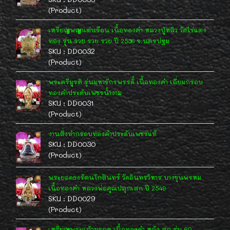
(Product)
เหรียญพญาเต่าเรือน เนื้อทองคำ หลวงปู่หลิว วัดไร่แตง
ทอง รุ่น รวย รวย รวย ปี 2536 จ.นครปฐม
SKU : DD0032
(Product)
พระตรีมูรติ รุ่นมหาจักรพรรดิ์ เนื้อทองคำ เลี่ยมกรอบ
ทองคำประดับเพชรน้ำงาม
SKU : DD0031
(Product)
งานสั่งทำกรอบทองคำประดับเพชรแท้
SKU : DD0030
(Product)
พระยอดธงรัตนโกสินทร์ วัดอินทรวิหาร บางขุนพรหม
เนื้อทองคำ หลวงพ่อคูณปลุกเสก ปี 2549
SKU : DD0029
(Product)
เหรียญพระแก้วมรกต เนื้อทองคำ หลัง สก.รุ่น 60