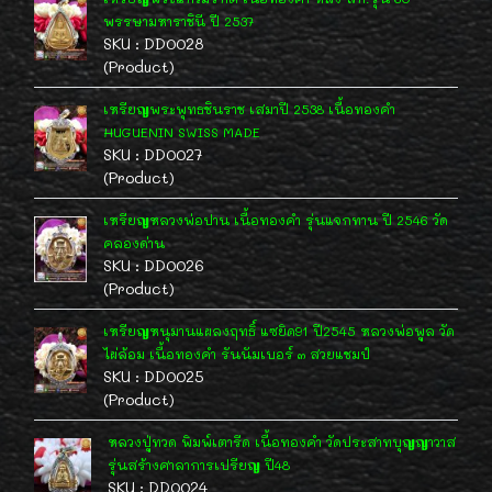
พรรษามหาราชินี ปี 2537
SKU : DD0028
(Product)
เหรียญพระพุทธชินราช เสมาปี 2538 เนื้อทองคำ
HUGUENIN SWISS MADE
SKU : DD0027
(Product)
เหรียญหลวงพ่อปาน เนื้อทองคำ รุ่นแจกทาน ปี 2546 วัด
คลองด่าน
SKU : DD0026
(Product)
เหรียญหนุมานแผลงฤทธิ์ แซยิด91 ปี2545 หลวงพ่อพูล วัด
ไผ่ล้อม เนื้อทองคำ รันนัมเบอร์ ๓ สวยแชมป์
SKU : DD0025
(Product)
หลวงปู่ทวด พิมพ์เตารีด เนื้อทองคำ วัดประสาทบุญญาวาส
รุ่นสร้างศาลาการเปรียญ ปี48
SKU : DD0024