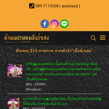
089-7113268 ( คุณหน่อย )
ค้นพบ 211 รายการ จากคำว่า"เอ็งน่ำเฮง"
เหรียญพระมหาชนก เนื้อพิงค์โกลด์ (ทองชมพู) พิมพ์
เล็ก เหรียญที่สวยสมบูรณ์ด้วยความงามแห่งธรรม พร้อม
กรอบทองคำ ประดับเพชรเบลเยี่ยม สวยๆหายาก บูชา
เป็นศิริมงคลค่ะ
SKU : DD374
(Product)
พระสมเด็จนางพญานฤมิตรโชค เนื้อทองคำ หลวงพ่อจรัญ
วัดอัมพวัน จังหวัดสิงห์บุรี ปี 2554
SKU : DD0033