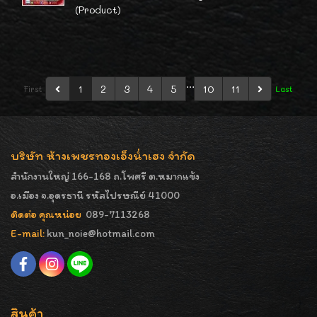
(Product)
…
1
2
3
4
5
10
11
First
Last
บริษัท ห้างเพชรทองเอ็งน่ำเฮง จำกัด
สำนักงานใหญ่ 166-168 ถ.โพศรี ต.หมากแข้ง
อ.เมือง จ.อุดรธานี รหัสไปรษณีย์ 41000
ติดต่อ คุณหน่อย
089-7113268
E-mail:
kun_noie@hotmail.com
สินค้า