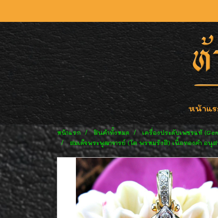
หน้าแร
หน้าแรก
สินค้าทั้งหมด
เครื่องประดับเพชรแท้ (Ge
สมเด็จพระพุฒาจารย์ (โต พรหมรังสี) เนื้อทองคำ อนุส