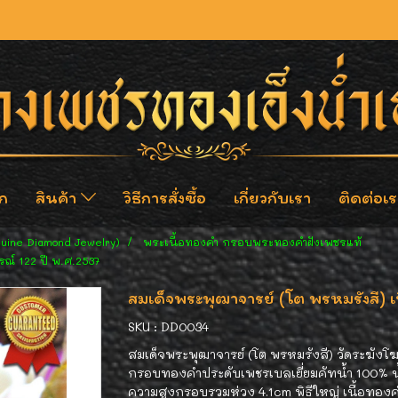
ก
สินค้า
วิธีการสั่งซื้อ
เกี่ยวกับเรา
ติดต่อเร
nuine Diamond Jewelry)
พระเนื้อทองคำ กรอบพระทองคำฝังเพชรแท้
รณ์ 122 ปี พ.ศ.2537
สมเด็จพระพุฒาจารย์ (โต พรหมรังสี) เ
SKU : DD0034
สมเด็จพระพุฒาจารย์ (โต พรหมรังสี) วัดระฆังโฆส
กรอบทองคำประดับเพชรเบลเยี่ยมคัทน้ำ 100% น
ความสูงกรอบรวมห่วง 4.1cm พิธีใหญ่ เนื้อทอง