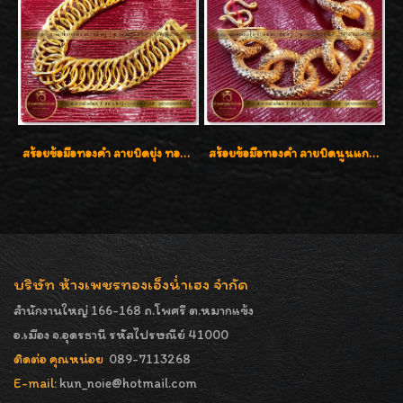
สร้อยข้อมือทองคำ ลายบิดยุ่ง ทองคำ 96.5% น้ำหนัก 3 บาท สวยน่าสะสมค่ะ
สร้อยข้อมือทองคำ ลายบิดนูนแกะลาย ทองคำ 96.5% น้ำหนัก 5 บาท สวยค่ะ
บริษัท ห้างเพชรทองเอ็งน่ำเฮง จำกัด
สำนักงานใหญ่ 166-168 ถ.โพศรี ต.หมากแข้ง
อ.เมือง จ.อุดรธานี รหัสไปรษณีย์ 41000
ติดต่อ คุณหน่อย
089-7113268
E-mail:
kun_noie@hotmail.com