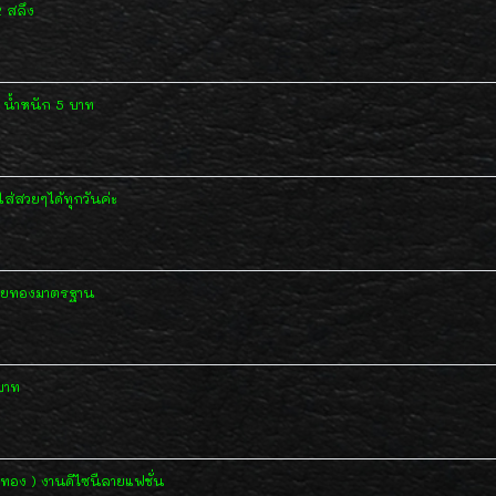
 สลึง
น้ำหนัก 5 บาท
ส่สวยๆได้ทุกวันค่ะ
ลายทองมาตรฐาน
บาท
ทอง ) งานดีไซนืลายแฟชั่น