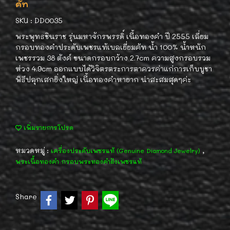
คัท
SKU : DD0035
พระพุทธชินราช รุ่นมหาจักรพรรดิ์ เนื้อทองคำ ปี 2555 เลี่ยม
กรอบทองคำประดับเพชรแท้เบลเยี่ยมคัท น้ำ 100% น้ำหนัก
เพชรรวม 38 ตังค์ ขนาดกรอบกว้าง 2.7cm ความสูงกรอบรวม
ห่วง 4.9cm ออกแบบได้วิจิตรตระการตาควรค่าแก่การเก็บบูชา
พิธีปลุกเสกยิ่งใหญ่ เนื้อทองคำหายาก น่าสะสมสุดๆค่ะ
เพิ่มรายการโปรด
หมวดหมู่ :
,
เครื่องประดับเพชรแท้ (Genuine Diamond Jewelry)
พระเนื้อทองคำ กรอบพระทองคำฝังเพชรแท้
Share