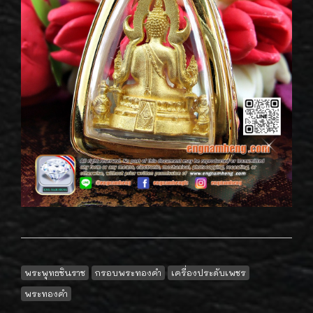
พระพุทธชินราช
กรอบพระทองคำ
เครื่องประดับเพชร
พระทองคำ