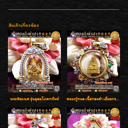
สินค้าเกี่ยวข้อง
พระพิฆเนศ รุ่นอุดมโภคทรัพย์
หลวงปู่ทวด เนื้อทองคำ เลี่ยมกรอบทองคำประดับเพชรแท้และพลอยนพเก้า น่ารักมากๆค่ะ