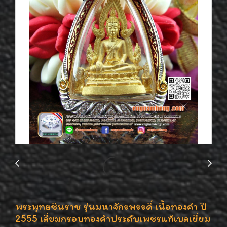
พระพุทธชินราช รุ่นมหาจักรพรรดิ์ เนื้อทองคำ ปี
2555 เลี่ยมกรอบทองคำประดับเพชรแท้เบลเยี่ยม