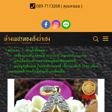
089-7113268 ( คุณหน่อย )
หน้าแรก
สินค้าทั้งหมด
เครื่องประดับเพชรแท้ (Genuine Diamond Jewelry)
พระเนื้อทองคำ กรอบพระทองคำฝังเพชรแท้
พระพุทธชินราช รุ่นมหาจักรพรรดิ์ เนื้อทองคำ ปี 2555 เลี่ยม
กรอบทองคำประดับเพชรแท้เบลเยี่ยมคัท