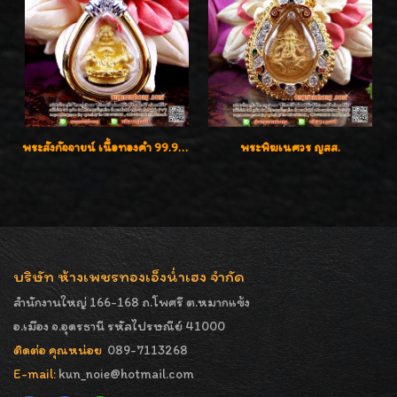
พระสังกัจจายน์ เนื้อทองคำ 99.99%
พระพิฆเนศวร ญสส.
บริษัท ห้างเพชรทองเอ็งน่ำเฮง จำกัด
สำนักงานใหญ่ 166-168 ถ.โพศรี ต.หมากแข้ง
อ.เมือง จ.อุดรธานี รหัสไปรษณีย์ 41000
ติดต่อ คุณหน่อย
089-7113268
E-mail:
kun_noie@hotmail.com