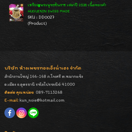
เหรียญพระพุทธชินราช เสมาปี 2538 เนื้อทองคำ
HUGUENIN SWISS MADE
SKU : DD0027
(Product)
บริษัท ห้างเพชรทองเอ็งน่ำเฮง จำกัด
สำนักงานใหญ่ 166-168 ถ.โพศรี ต.หมากแข้ง
อ.เมือง จ.อุดรธานี รหัสไปรษณีย์ 41000
ติดต่อ คุณหน่อย
089-7113268
E-mail:
kun_noie@hotmail.com