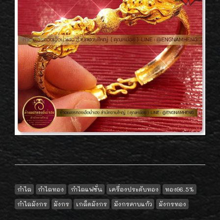
กำไล
กำไลทอง
กำไลแฟชั่น
เครื่องประดับทอง
ทอง96.5%
กำไลมังกร
มังกร
เกล็ดมังกร
มังกรคาบแก้ว
มังกรทอง