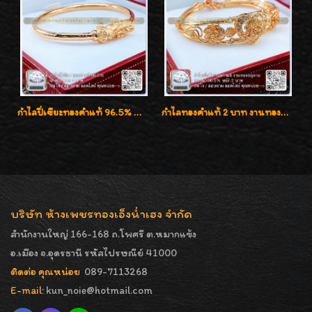
กำไลปี่เซียะทองคำแท้ 96.5% น้ำหนัก 1 บาท เสริมโชคลาภ
กำไลทองคำแท้ 2 บาท งานทองฉลุลาย ดีไซน์หรูหรา สวยคลาสสิค
บริษัท ห้างเพชรทองเอ็งน่ำเฮง จำกัด
สำนักงานใหญ่ 166-168 ถ.โพศรี ต.หมากแข้ง
อ.เมือง จ.อุดรธานี รหัสไปรษณีย์ 41000
ติดต่อ คุณหน่อย
089-7113268
E-mail:
kun_noie@hotmail.com