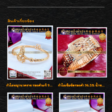
สินค้าเกี่ยวข้อง
กำไลพญานาคราช ทองคำแท้ 96.5% น้ำหนัก 1 บาท เสริมสิริมงคล
กำไลเข็มขัดทองคำ 96.5% น้ำหนัก 3 บาท หรูหรา สวยมากๆค่ะ