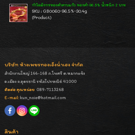
กำไลมังกรทองคำคาบแก้ว ทองคำ 96.5% น้ำหนัก 2 บาท
SKU : GB0060-96.5%-30.4g
(Product)
บริษัท ห้างเพชรทองเอ็งน่ำเฮง จำกัด
สำนักงานใหญ่ 166-168 ถ.โพศรี ต.หมากแข้ง
อ.เมือง จ.อุดรธานี รหัสไปรษณีย์ 41000
ติดต่อ คุณหน่อย
089-7113268
E-mail:
kun_noie@hotmail.com
สินค้า