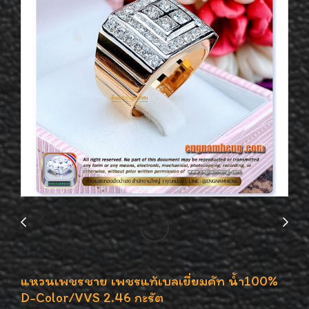
แหวนเพชรชาย เพชรแท้เบลเยี่ยมคัท น้ำ100%
D-Color/VVS 2.46 กะรัต