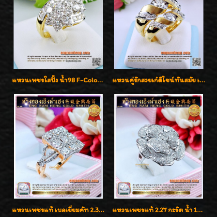
แหวนเพชรใสปิ๊ง น้ำ98 F-Color/VVS1 น้ำหนักเพชรรวม 2.56 กะรัต ใส่เต็มนิ้วเพชรเป็นน้ำเป็นเนื้อสวยมากๆค่ะ
แหวนคู่รักสวยเก๋ดีไซน์ทันสมัย เพชรเบลเยี่ยมคัท น้ำ98 F-Color/VVS ต้อนรับเทศกาลแห่งความรักจ้ะ
แหวนเพชรแท้ เบลเยี่ยมคัท 2.39 กะรัต น้ำ 98 F-Color/VVS ดีไซน์หน้ากว้างหรูเต็มนิ้ว
แหวนเพชรแท้ 2.27 กะรัต น้ำ 100% เบลเยี่ยมคัท ลวดลายดอกกุหลาบหรู