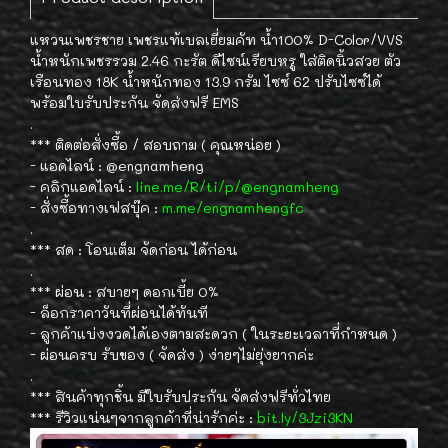
แหวนเพชรชาย เพชรแท้เบลเยี่ยมคัท น้ำ100% D-Color/VVS
น้ำหนักเพชรรวม 2.46 กะรัต ดีไซน์เรียบหรู ใส่ติดนิ้วสวย ตัว
เรือนทอง 18K น้ำหนักทอง 13.9 กรัม ไซซ์ 62 ปรับไซซ์ได้
พร้อมใบรับประกัน จัดส่งฟรี EMS
.
*** ติดต่อสั่งซื้อ / สอบถาม ( คุณหน่อย )
- แอดไลน์ : @engnamheng
- คลิกแอดไลน์ :
line.me/R/ti/p/@engnamheng
- สั่งซื้อทางเฟสบุ๊ค :
m.me/engnamhengfc
.
*** สด : โอนเต็ม จัดก่อน ได้ก่อน
.
*** ผ่อน : สบายๆ ดอกเบี้ย 0%
- ล็อกราคาวันที่ผ่อนได้ทันที
- ลูกค้าแบ่งงวดได้เองตามสะดวก ( ในระยะเวลาที่กำหนด )
- ผ่อนครบ รับของ ( จัดส่ง ) ง่ายๆไม่ยุ่งยากค่ะ
.
*** สินค้าทุกชิ้น มีใบรับประกัน จัดส่งฟรีทั่วไทย
*** รีวิวแน่นๆจากลูกค้าที่น่ารักค่ะ :
bit.ly/3Jzi3KN