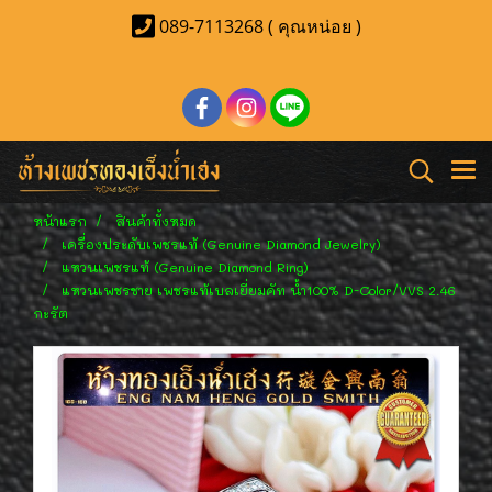
089-7113268 ( คุณหน่อย )
หน้าแรก
สินค้าทั้งหมด
เครื่องประดับเพชรแท้ (Genuine Diamond Jewelry)
แหวนเพชรแท้ (Genuine Diamond Ring)
แหวนเพชรชาย เพชรแท้เบลเยี่ยมคัท น้ำ100% D-Color/VVS 2.46
กะรัต