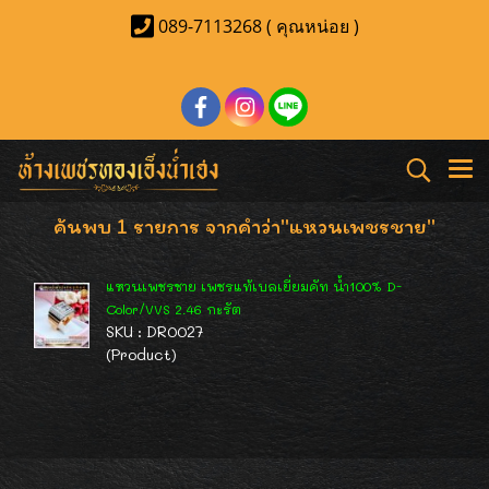
089-7113268 ( คุณหน่อย )
ค้นพบ 1 รายการ จากคำว่า"แหวนเพชรชาย"
แหวนเพชรชาย เพชรแท้เบลเยี่ยมคัท น้ำ100% D-
Color/VVS 2.46 กะรัต
SKU : DR0027
(Product)