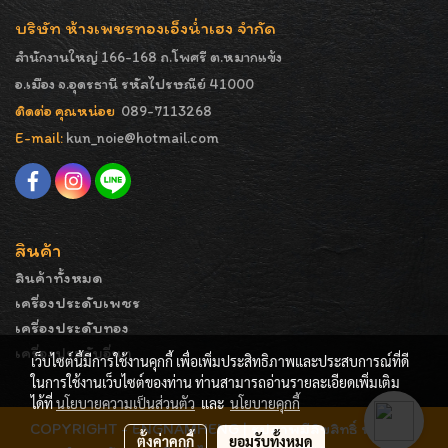
บริษัท ห้างเพชรทองเอ็งน่ำเฮง จำกัด
สำนักงานใหญ่ 166-168 ถ.โพศรี ต.หมากแข้ง
อ.เมือง จ.อุดรธานี รหัสไปรษณีย์ 41000
ติดต่อ คุณหน่อย
089-7113268
E-mail:
kun_noie@hotmail.com
สินค้า
สินค้าทั้งหมด
เครื่องประดับเพชร
เครื่องประดับทอง
เครื่องประดับอื่นๆ
เว็บไซต์นี้มีการใช้งานคุกกี้ เพื่อเพิ่มประสิทธิภาพและประสบการณ์ที่ดี
ในการใช้งานเว็บไซต์ของท่าน ท่านสามารถอ่านรายละเอียดเพิ่มเติม
ได้ที่
นโยบายความเป็นส่วนตัว
และ
นโยบายคุกกี้
COPYRIGHT - ENGNAMHENG | รูปภาพมีลิขสิทธิ์ ห้ามมิให้
ตั้งค่าคุกกี้
ยอมรับทั้งหมด