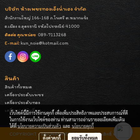
บริษัท ห้างเพชรทองเอ็งน่ำเฮง จำกัด
สำนักงานใหญ่ 166-168 ถ.โพศรี ต.หมากแข้ง
อ.เมือง จ.อุดรธานี รหัสไปรษณีย์ 41000
ติดต่อ คุณหน่อย
089-7113268
E-mail:
kun_noie@hotmail.com
สินค้า
สินค้าทั้งหมด
เครื่องประดับเพชร
เครื่องประดับทอง
เครื่องประดับอื่นๆ
เว็บไซต์นี้มีการใช้งานคุกกี้ เพื่อเพิ่มประสิทธิภาพและประสบการณ์ที่ดี
ในการใช้งานเว็บไซต์ของท่าน ท่านสามารถอ่านรายละเอียดเพิ่มเติม
ได้ที่
นโยบายความเป็นส่วนตัว
และ
นโยบายคุกกี้
COPYRIGHT - ENGNAMHENG | รูปภาพมีลิขสิทธิ์ ห้ามมิให้
ตั้งค่าคุกกี้
ยอมรับทั้งหมด