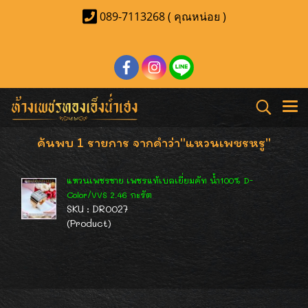
089-7113268 ( คุณหน่อย )
ค้นพบ 1 รายการ จากคำว่า"แหวนเพชรหรู"
แหวนเพชรชาย เพชรแท้เบลเยี่ยมคัท น้ำ100% D-
Color/VVS 2.46 กะรัต
SKU : DR0027
(Product)