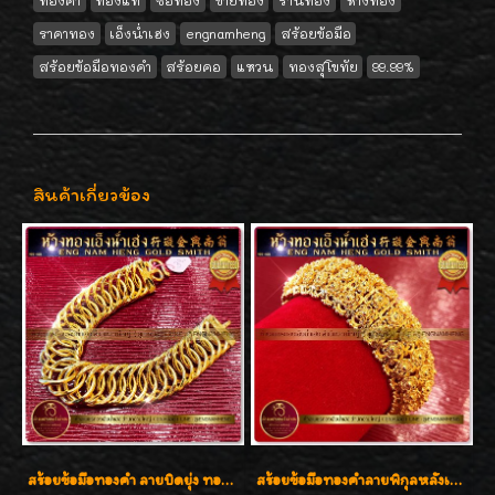
ทองคำ
ทองแท้
ซื้อทอง
ขายทอง
ร้านทอง
ห้างทอง
ราคาทอง
เอ็งน่ำเฮง
engnamheng
สร้อยข้อมือ
สร้อยข้อมือทองคำ
สร้อยคอ
แหวน
ทองสุโขทัย
99.99%
สินค้าเกี่ยวข้อง
สร้อยข้อมือทองคำ ลายบิดยุ่ง ทองคำ 96.5% น้ำหนัก 3 บาท สวยน่าสะสมค่ะ
สร้อยข้อมือทองคำลายพิกุลหลังเต่า น้ำหนัก 86.6g ( 5.71 บาท ) หน้ากว้าง 20 มิล