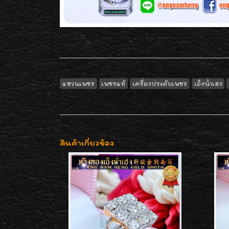
แหวนเพชร
เพชรแท้
เครื่องประดับเพชร
เอ็งน่ำเฮง
สินค้าเกี่ยวข้อง