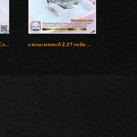
แหวนเพชรใสปิ๊ง น้ำ98 F-Color/VVS1 น้ำหนักเพชรรวม 2.56 กะรัต ใส่เต็มนิ้วเพชรเป็นน้ำเป็นเนื้อสวยมากๆค่ะ
แหวนเพชรแท้ 2.27 กะรัต น้ำ 100% เบลเยี่ยมคัท ลวดลายดอกกุหลาบหรู