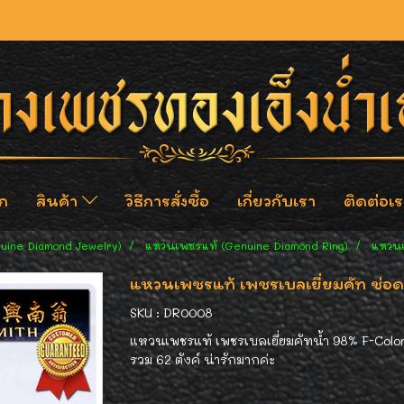
ก
สินค้า
วิธีการสั่งซื้อ
เกี่ยวกับเรา
ติดต่อเร
nuine Diamond Jewelry)
แหวนเพชรแท้ (Genuine Diamond Ring)
แหวนเพ
แหวนเพชรแท้ เพชรเบลเยี่ยมคัท ช่อดอก
SKU : DR0008
แหวนเพชรแท้ เพชรเบลเยี่ยมคัทน้ำ 98% F-Color/
รวม 62 ตังค์ น่ารักมากค่ะ