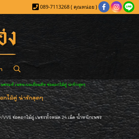
089-7113268 ( คุณหน่อย )
า
ชรแท้ เพชรเบลเยี่ยมคัท ช่อดอกไม้คู่ น่ารักสุดๆ
ไม้คู่ น่ารักสุดๆ
VVS ช่อดอกไม้คู่ เพชรทั้งหมด 24 เม็ด น้ำหนักเพชร