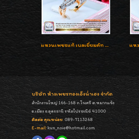
แหวนเพชรแท้ เบลเยี่ยมคัท 2.39 กะรัต น้ำ 98 F-Color/VVS ดีไซน์หน้ากว้างหรูเต็มนิ้ว
บริษัท ห้างเพชรทองเอ็งน่ำเฮง จำกัด
สำนักงานใหญ่ 166-168 ถ.โพศรี ต.หมากแข้ง
อ.เมือง จ.อุดรธานี รหัสไปรษณีย์ 41000
ติดต่อ คุณหน่อย
089-7113268
E-mail:
kun_noie@hotmail.com