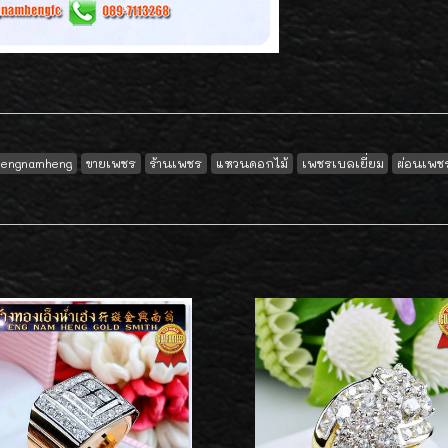
engnamheng
ขายเพชร
ร้านเพชร
แหวนดอกไม้
เพชรเบลเยี่ยม
ผ่อนเพช