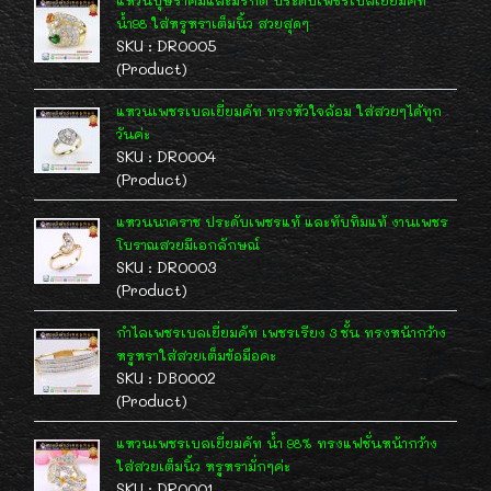
แหวนบุษราคัมและมรกต ประดับเพชรเบลเยี่ยมคัท
น้ำ98 ใส่หรูหราเต็มนิ้ว สวยสุดๆ
SKU : DR0005
(Product)
แหวนเพชรเบลเยี่ยมคัท ทรงหัวใจล้อม ใส่สวยๆได้ทุก
วันค่ะ
SKU : DR0004
(Product)
แหวนนาคราช ประดับเพชรแท้ และทับทิมแท้ งานเพชร
โบราณสวยมีเอกลักษณ์
SKU : DR0003
(Product)
กำไลเพชรเบลเยี่ยมคัท เพชรเรียง 3 ชั้น ทรงหน้ากว้าง
หรูหราใส่สวยเต็มข้อมือคะ
SKU : DB0002
(Product)
แหวนเพชรเบลเยี่ยมคัท น้ำ 98% ทรงแฟชั่นหน้ากว้าง
ใส่สวยเต็มนิ้ว หรูหรามั่กๆค่ะ
SKU : DR0001