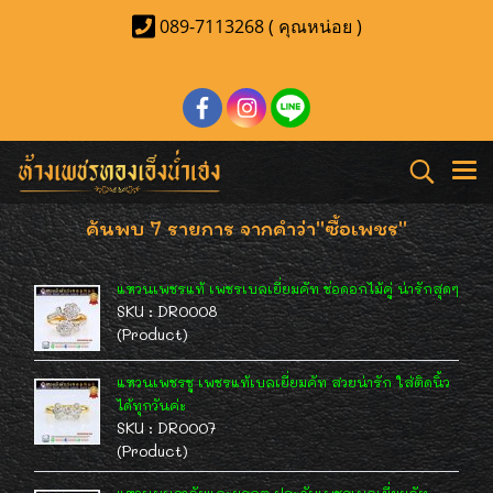
089-7113268 ( คุณหน่อย )
ค้นพบ 7 รายการ จากคำว่า"ซื้อเพชร"
แหวนเพชรแท้ เพชรเบลเยี่ยมคัท ช่อดอกไม้คู่ น่ารักสุดๆ
SKU : DR0008
(Product)
แหวนเพชรชู เพชรแท้เบลเยี่ยมคัท สวยน่ารัก ใส่ติดนิ้ว
ได้ทุกวันค่ะ
SKU : DR0007
(Product)