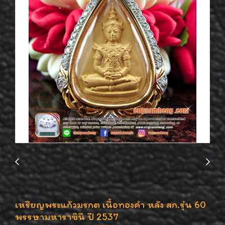
เหรียญพระแก้วมรกต เนื้อทองคำ หลัง สก.รุ่น 60
พรรษามหาราชินี ปี 2537