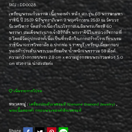
SKU : DD0028
เหรียญพระแก้วมรกต เนื้อทองคำ หลัง สก.รุ่น 60 พรรษามหา
ราชินี ปี 2537 พิธีพุทธาภิเษก 9 พฤศจิกายน 2537 ณ วัดบวร
นิเวศวิหาร จัดสร้างเนื่องในวโรกาสเฉลิมพระเกียรติ 60
พรรษา สมเด็จพระนางเจ้าสิริกิติ์ฯ พระราชินีในหลวงรัชกาลที่
9 โดยมีวัตถุประสงค์เพื่อเป็นที่ระลึกในการสร้างโรงเรียนบรม
ราชินีนาถราชวิทยาลัย อ.ปากท่อ จ.ราชบุรี เหรียญเลี่ยมกรอบ
ทองคำประดับเพชรเบลเยี่ยมคัท น้ำหนักเพชรรวม 59 ตังค์
ความกว้างกรอบพระ 2.9 cm x ความสูงกรอบพระรวมห่วง 5.0
cm สวยงาม น่าสะสมค่ะ
เพิ่มรายการโปรด
หมวดหมู่ :
,
เครื่องประดับเพชรแท้ (Genuine Diamond Jewelry)
พระเนื้อทองคำ กรอบพระทองคำฝังเพชรแท้
Share