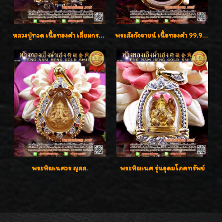
หลวงปู่ทวด เนื้อทองคำ เลี่ยมกรอบทองคำประดับเพชรแท้และพลอยนพเก้า น่ารักมากๆค่ะ
พระสังกัจจายน์ เนื้อทองคำ 99.99%
พระพิฆเนศวร ญสส.
พระพิฆเนศ รุ่นอุดมโภคทรัพย์