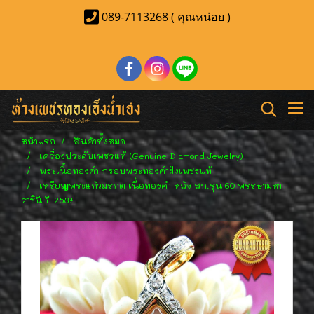
089-7113268 ( คุณหน่อย )
หน้าแรก
สินค้าทั้งหมด
เครื่องประดับเพชรแท้ (Genuine Diamond Jewelry)
พระเนื้อทองคำ กรอบพระทองคำฝังเพชรแท้
เหรียญพระแก้วมรกต เนื้อทองคำ หลัง สก.รุ่น 60 พรรษามหา
ราชินี ปี 2537