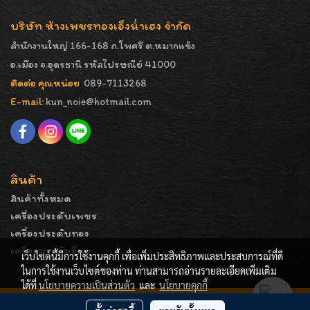
บริษัท ห้างเพชรทองเอ็งน่ำเฮง จำกัด
สำนักงานใหญ่ 166-168 ถ.โพศรี ต.หมากแข้ง
อ.เมือง จ.อุดรธานี รหัสไปรษณีย์ 41000
ติดต่อ คุณหน่อย
089-7113268
E-mail:
kun_noie@hotmail.com
สินค้า
สินค้าทั้งหมด
เครื่องประดับเพชร
เครื่องประดับทอง
เครื่องประดับอื่นๆ
เว็บไซต์นี้มีการใช้งานคุกกี้ เพื่อเพิ่มประสิทธิภาพและประสบการณ์ที่ดี
ในการใช้งานเว็บไซต์ของท่าน ท่านสามารถอ่านรายละเอียดเพิ่มเติม
ได้ที่
นโยบายความเป็นส่วนตัว
และ
นโยบายคุกกี้
COPYRIGHT - ENGNAMHENG | รูปภาพมีลิขสิทธิ์ ห้ามมิให้