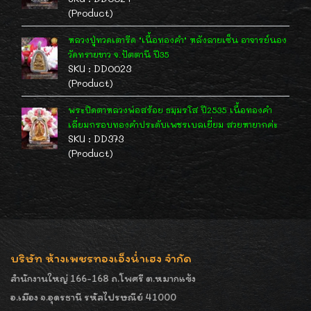
(Product)
หลวงปู่ทวดเตารีด "เนื้อทองคำ" หลังลายเซ็น อาจารย์นอง
วัดทรายขาว จ.ปัตตานี ปี35
SKU : DD0023
(Product)
พระปิดตาหลวงพ่อสร้อย ธมฺมรโส ปี2535 เนื้อทองคำ
เลี่ยมกรอบทองคำประดับเพชรเบลเยี่ยม สวยหายากค่ะ
SKU : DD373
(Product)
บริษัท ห้างเพชรทองเอ็งน่ำเฮง จำกัด
สำนักงานใหญ่ 166-168 ถ.โพศรี ต.หมากแข้ง
อ.เมือง จ.อุดรธานี รหัสไปรษณีย์ 41000