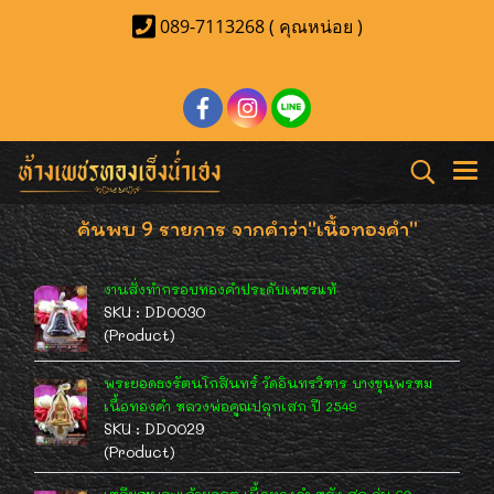
089-7113268 ( คุณหน่อย )
ค้นพบ 9 รายการ จากคำว่า"เนื้อทองคำ"
งานสั่งทำกรอบทองคำประดับเพชรแท้
SKU : DD0030
(Product)
พระยอดธงรัตนโกสินทร์ วัดอินทรวิหาร บางขุนพรหม
เนื้อทองคำ หลวงพ่อคูณปลุกเสก ปี 2549
SKU : DD0029
(Product)