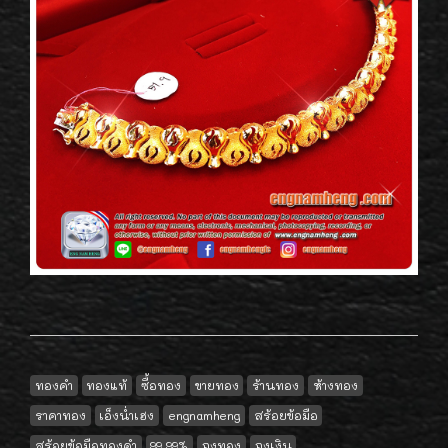
ทองคำ
ทองแท้
ซื้อทอง
ขายทอง
ร้านทอง
ห้างทอง
ราคาทอง
เอ็งน่ำเฮง
engnamheng
สร้อยข้อมือ
สร้อยข้อมือทองคำ
99.99%
ถุงทอง
ถุงเงิน