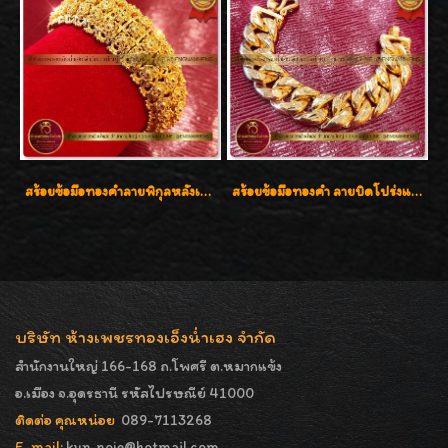
สร้อยข้อมือทองคำลายพิกุลหลังเต่า น้ำหนัก 86.6g ( 5.71 บาท ) หน้ากว้าง 20 มิล
สร้อยข้อมือทองคำ ลายบิดโปร่งแกะลาย ทองคำ 96.5% น้ำหนัก 5 บาท สวยค่ะ
บริษัท ห้างเพชรทองเอ็งน่ำเฮง จำกัด
สำนักงานใหญ่ 166-168 ถ.โพศรี ต.หมากแข้ง
อ.เมือง จ.อุดรธานี รหัสไปรษณีย์ 41000
ติดต่อ คุณหน่อย
089-7113268
E-mail:
kun_noie@hotmail.com