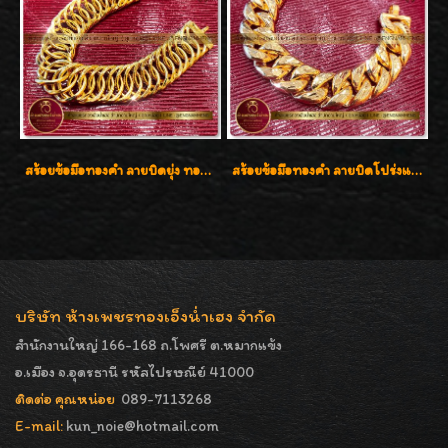
สร้อยข้อมือทองคำ ลายบิดยุ่ง ทองคำ 96.5% น้ำหนัก 3 บาท สวยน่าสะสมค่ะ
สร้อยข้อมือทองคำ ลายบิดโปร่งแกะลาย ทองคำ 96.5% น้ำหนัก 5 บาท สวยค่ะ
บริษัท ห้างเพชรทองเอ็งน่ำเฮง จำกัด
สำนักงานใหญ่ 166-168 ถ.โพศรี ต.หมากแข้ง
อ.เมือง จ.อุดรธานี รหัสไปรษณีย์ 41000
ติดต่อ คุณหน่อย
089-7113268
E-mail:
kun_noie@hotmail.com