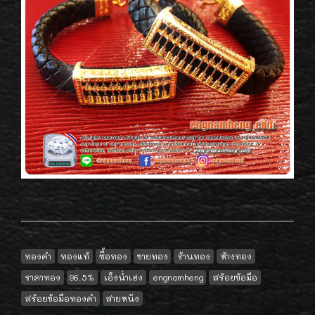
ทองคำ
ทองแท้
ซื้อทอง
ขายทอง
ร้านทอง
ห้างทอง
ราคาทอง
96.5%
เอ็งน่ำเฮง
engnamheng
สร้อยข้อมือ
สร้อยข้อมือทองคำ
สายหนัง