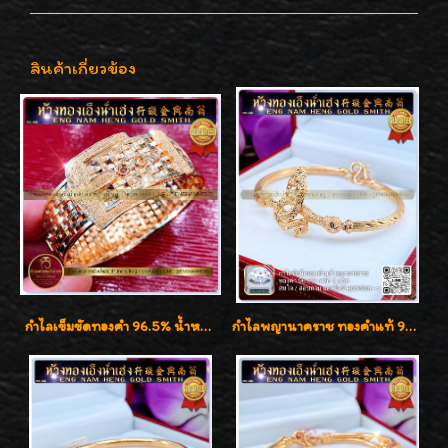
สินค้าเกี่ยวข้อง
กำไลเข็มขัดทองคำ 96.5% น้ำหนัก 3 บาท หรูหรา สวยมากๆค่ะ
กำไลพญานาคราช ทองคำแท้ 96.5% น้ำหนัก 1 บาท เสริมสิริมงคล