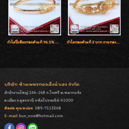
กำไลปี่เซียะทองคำแท้ 96.5% น้ำหนัก 1 บาท เสริมโชคลาภ
กำไลทองคำแท้ 2 บาท งานทองฉลุลาย ดีไซน์หรูหรา สวยคลาสสิค
บริษัท ห้างเพชรทองเอ็งน่ำเฮง จำกัด
สำนักงานใหญ่ 166-168 ถ.โพศรี ต.หมากแข้ง
อ.เมือง จ.อุดรธานี รหัสไปรษณีย์ 41000
ติดต่อ คุณหน่อย
089-7113268
E-mail:
kun_noie@hotmail.com