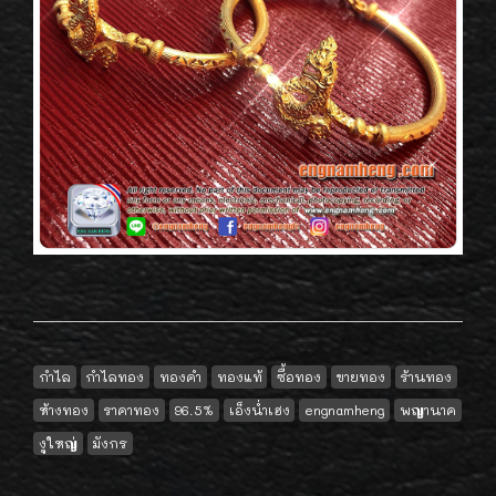
กำไล
กำไลทอง
ทองคำ
ทองแท้
ซื้อทอง
ขายทอง
ร้านทอง
ห้างทอง
ราคาทอง
96.5%
เอ็งน่ำเฮง
engnamheng
พญานาค
งูใหญ่
มังกร