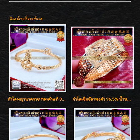
สินค้าเกี่ยวข้อง
กำไลพญานาคราช ทองคำแท้ 96.5% น้ำหนัก 1 บาท เสริมสิริมงคล
กำไลเข็มขัดทองคำ 96.5% น้ำหนัก 3 บาท หรูหรา สวยมากๆค่ะ