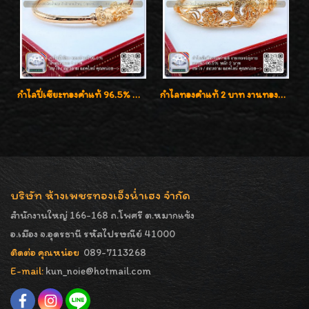
กำไลปี่เซียะทองคำแท้ 96.5% น้ำหนัก 1 บาท เสริมโชคลาภ
กำไลทองคำแท้ 2 บาท งานทองฉลุลาย ดีไซน์หรูหรา สวยคลาสสิค
บริษัท ห้างเพชรทองเอ็งน่ำเฮง จำกัด
สำนักงานใหญ่ 166-168 ถ.โพศรี ต.หมากแข้ง
อ.เมือง จ.อุดรธานี รหัสไปรษณีย์ 41000
ติดต่อ คุณหน่อย
089-7113268
E-mail:
kun_noie@hotmail.com