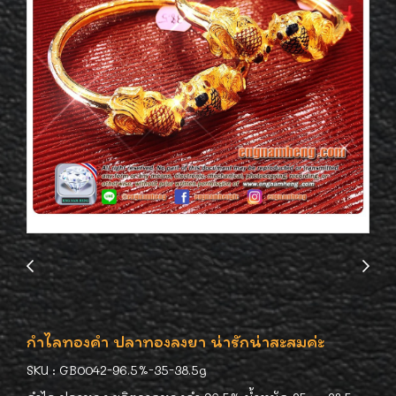
กำไลทองคำ ปลาทองลงยา น่ารักน่าสะสมค่ะ
SKU : GB0042-96.5%-35-38.5g