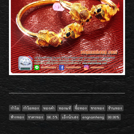
กำไล
กำไลทอง
ทองคำ
ทองแท้
ซื้อทอง
ขายทอง
ร้านทอง
ห้างทอง
ราคาทอง
96.5%
เอ็งน่ำเฮง
engnamheng
99.99%