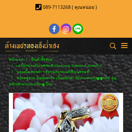
089-7113268 ( คุณหน่อย )
หน้าแรก
สินค้าทั้งหมด
เครื่องประดับเพชรแท้ (Genuine Diamond Jewelry)
พระเนื้อทองคำ กรอบพระทองคำฝังเพชรแท้
หลวงปู่ทวด พิมพ์เตารีด เนื้อทองคำ วัดประสาทบุญญาวาส รุ่น
สร้างศาลาการเปรียญ ปี48