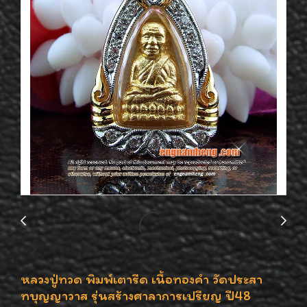
หลวงปู่ทวด พิมพ์เตารีด เนื้อทองคำ วัดประสา
ทบุญญาวาส รุ่นสร้างศาลาการเปรียญ ปี48