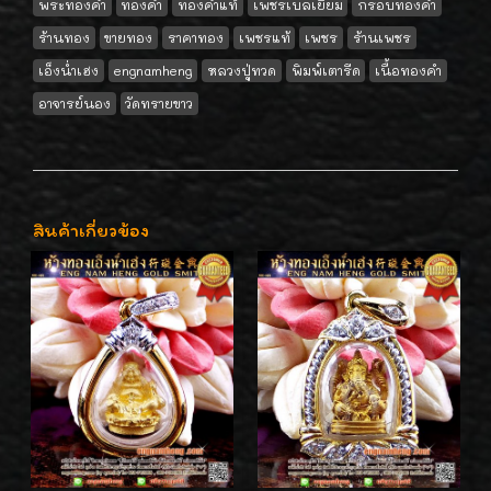
พระทองคำ
ทองคำ
ทองคำแท้
เพชรเบลเยี่ยม
กรอบทองคำ
ร้านทอง
ขายทอง
ราคาทอง
เพชรแท้
เพชร
ร้านเพชร
เอ็งน่ำเฮง
engnamheng
หลวงปู่ทวด
พิมพ์เตารีด
เนื้อทองคำ
อาจารย์นอง
วัดทรายขาว
สินค้าเกี่ยวข้อง