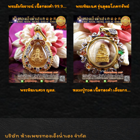
พระสังกัจจายน์ เนื้อทองคำ 99.99%
พระพิฆเนศ รุ่นอุดมโภคทรัพย์
พระพิฆเนศวร ญสส.
หลวงปู่ทวด เนื้อทองคำ เลี่ยมกรอบทองคำประดับเพชรแท้และพลอยนพเก้า น่ารักมากๆค่ะ
บริษัท ห้างเพชรทองเอ็งน่ำเฮง จำกัด