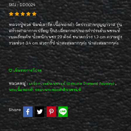
SKU : DD0024
หลวงปู่ทวด พิมพ์เตารีด เนื้อทองคำ วัดประสาทบุญญาวาส รุ่น
สร้างศาลาการเปรียญ ปี48 เลี่ยมกรอบทองคำประดับเพชรแท้
เบลเยี่ยมคัท น้ำหนักเพชร 29 ตังค์ ขนาดกว้าง 1.7 cm ความสูง
รวมห่วง 3.4 cm สวยกริ้ป น่าสะสมมากๆค่ะ น่าสะสมมากๆค่ะ
เพิ่มรายการโปรด
หมวดหมู่ :
,
เครื่องประดับเพชรแท้ (Genuine Diamond Jewelry)
พระเนื้อทองคำ กรอบพระทองคำฝังเพชรแท้
Share