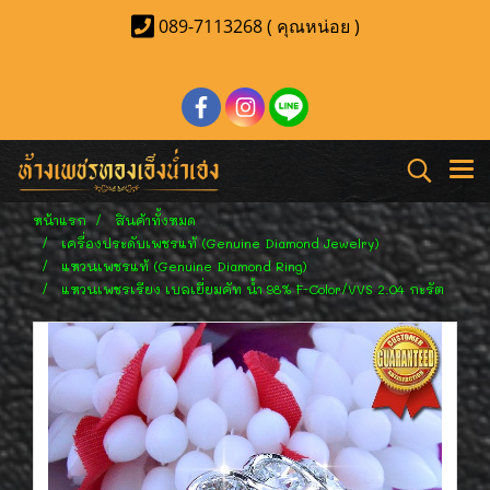
089-7113268 ( คุณหน่อย )
หน้าแรก
สินค้าทั้งหมด
เครื่องประดับเพชรแท้ (Genuine Diamond Jewelry)
แหวนเพชรแท้ (Genuine Diamond Ring)
แหวนเพชรเรียง เบลเยี่ยมคัท น้ำ 98% F-Color/VVS 2.04 กะรัต