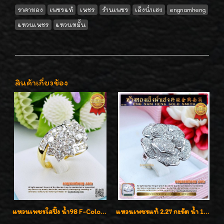
ราคาทอง
เพชรแท้
เพชร
ร้านเพชร
เอ็งน่ำเฮง
engnamheng
แหวนเพชร
แหวนหมั้น
สินค้าเกี่ยวข้อง
แหวนเพชรใสปิ๊ง น้ำ98 F-Color/VVS1 น้ำหนักเพชรรวม 2.56 กะรัต ใส่เต็มนิ้วเพชรเป็นน้ำเป็นเนื้อสวยมากๆค่ะ
แหวนเพชรแท้ 2.27 กะรัต น้ำ 100% เบลเยี่ยมคัท ลวดลายดอกกุหลาบหรู