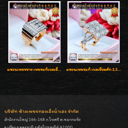
แหวนเพชรชาย เพชรแท้เบลเยี่ยมคัท น้ำ100% D-Color/VVS 2.46 กะรัต
แหวนเพชรแท้ เบลเยี่ยมคัท 2.39 กะรัต น้ำ 98 F-Color/VVS ดีไซน์หน้ากว้างหรูเต็มนิ้ว
บริษัท ห้างเพชรทองเอ็งน่ำเฮง จำกัด
สำนักงานใหญ่ 166-168 ถ.โพศรี ต.หมากแข้ง
อ.เมือง จ.อุดรธานี รหัสไปรษณีย์ 41000