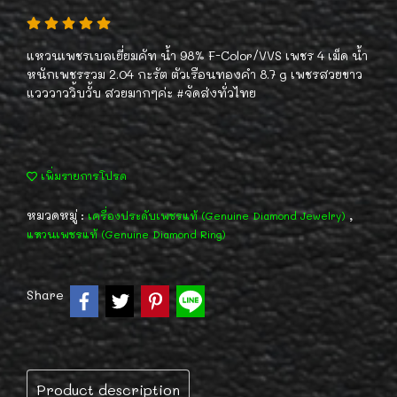
แหวนเพชรเบลเยี่ยมคัท น้ำ 98% F-Color/VVS เพชร 4 เม็ด น้ำ
หนักเพชรรวม 2.04 กะรัต ตัวเรือนทองคำ 8.7 g เพชรสวยขาว
แวววาววิ้บวั้บ สวยมากๆค่ะ #จัดส่งทั่วไทย
เพิ่มรายการโปรด
หมวดหมู่ :
,
เครื่องประดับเพชรแท้ (Genuine Diamond Jewelry)
แหวนเพชรแท้ (Genuine Diamond Ring)
Share
Product description