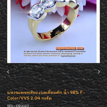
แหวนเพชรเรียง เบลเยี่ยมคัท น้ำ 98% F-
Color/VVS 2.04 กะรัต
SKU : DR0023