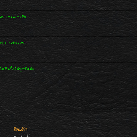
/VVS 2.04 กะรัต
9% E-Color/VVS
่ติดนิ้วได้ทุกวันค่ะ
สินค้า